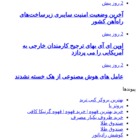
2 روز پیش
آخرین وضعیت امنیت سایبری زیرساخت‌های
راه‌آهن کشور
2 روز پیش
اوپن ای آی بهای ترجیح کارمندان خارجی به
آمریکایی را می پردازد
2 روز پیش
عامل های هوش مصنوعی از هک خسته نشدند
پیوندها
بهترین بروکر کپی ترید
پروتز پا
خرید بهترین قهوه | خرید قهوه | قهوه گرنیکا کافی
خرید ظروف یکبار مصرف
صندوق طلا
صندوق طلا
کوشش رادیاتور