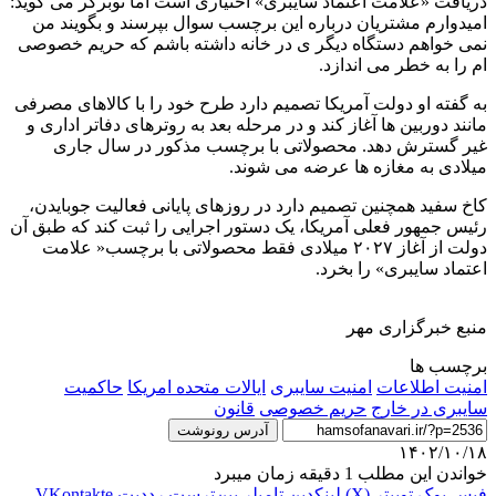
دریافت «علامت اعتماد سایبری» اختیاری است اما نوبرگر می گوید:
امیدوارم مشتریان درباره این برچسب سوال بپرسند و بگویند من
نمی خواهم دستگاه دیگر ی در خانه داشته باشم که حریم خصوصی
ام را به خطر می اندازد.
به گفته او دولت آمریکا تصمیم دارد طرح خود را با کالاهای مصرفی
مانند دوربین ها آغاز کند و در مرحله بعد به روترهای دفاتر اداری و
غیر گسترش دهد. محصولاتی با برچسب مذکور در سال جاری
میلادی به مغازه ها عرضه می شوند.
کاخ سفید همچنین تصمیم دارد در روزهای پایانی فعالیت جوبایدن،
رئیس جمهور فعلی آمریکا، یک دستور اجرایی را ثبت کند که طبق آن
دولت از آغاز ۲۰۲۷ میلادی فقط محصولاتی با برچسب« علامت
اعتماد سایبری» را بخرد.
منبع خبرگزاری مهر
برچسب ها
امنیت اطلاعات
امنیت سایبری
ایالات متحده امریکا
حاکمیت
سایبری در خارج
حریم خصوصی
قانون
آدرس رونوشت
۱۴۰۲/۱۰/۱۸
خواندن این مطلب 1 دقیقه زمان میبرد
فیس بوک
توییتر (X)
لینکدین
‫تامبلر
‫پین‌ترست
‫رددیت
‫VKontakte