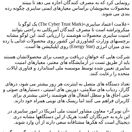
رونمایی کرد که به مصرف کنندگان اجازه می دهد تا ببینند
محصولات محبوبشان براساس معیارهای ایمنی سایبری چگونه رده
بندی می شوند.
«علامت اعتماد سایبری»(The Cyber Trust Mark) یک لوگو با
میکروتراشه است تا مصرف کنندگان آمریکایی به راحتی بتوانند
امنیت سایبری محصولات هوشمند را ارزیابی کنند. این لوگو مشابه
برچسبهای وزارت کشاورزی این کشور روی محصولات غذایی یا رده
بندی میزان انرژی (Energy Star) روی اپلیکیشن ها است.
شرکت هایی که خواهان دریافت برچسب برای محصولاتشان هستند
باید از طریق تست در آزمایشگاه های معتبر، معیارهای امنیت
سایبری تعیین شده توسط موسسه ملی استاندارد و فناوری ایالات
متحده را رعایت کنند.
تعداد دستگاه های متصل به اینترنت هر روز بیشتر می شود، درهای
گاراژ، ردیاب های سلامتی، دوربین های امنیتی ، دستیارهای صوتی و
حتی اجاق ها و سطل آشغال های هوشمند راحتی بیشتری برای
کاربران فراهم می کنند اما ریسک های نوینی همراه خود دارند.
«آن نوبرگر» معاون مشاور امنیت ملی آمریکا در امور سایبری در
این باره به خبرنگاران گفت: هریک از این دستگاهها مشابه دری
دیجیتال است که هکرها مشتاقانه سعی دارند از آن وارد شوند.