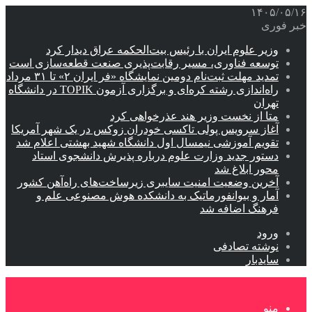
۱۴۰۵/۰۵/۱۶
خبر فوری
وزیر علوم ایران با رئیس بیت‌الحکمه عراق دیدار کرد
توسعه فناوری، مسیر رقابت‌پذیری صنعت قطعه‌سازی است
تمدید مهلت ثبت‌نام دومین نمایشگاه «فر ایران ۲» تا ۳۱ مرداد
راه‌اندازی رشته کره‌ای و برگزاری آزمون TOPIK در دانشگاه
تهران
متا از نخست وزیر هند عذرخواهی کرد
آغاز سرویس پولی تاکسی خودران زوکس در یک شهر آمریکا
تقویم آموزشی نیمسال اول دانشگاه شهید بهشتی اعلام شد
دستور جدید وزارت علوم درباره پذیرش دانشجوی استاد
محور ابلاغ شد
آخرین وضعیت امنیت سایبری زیرساخت‌های راه‌آهن کشور
آمار و بیوانفورماتیک به دانشکده هوش مصنوعی علم و
فرهنگ اضافه شد
ورود
نوشته تصادفی
سایدبار
منو