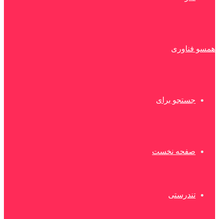
همسو فناوری
جستجو برای
صفحه نخست
تندرستی