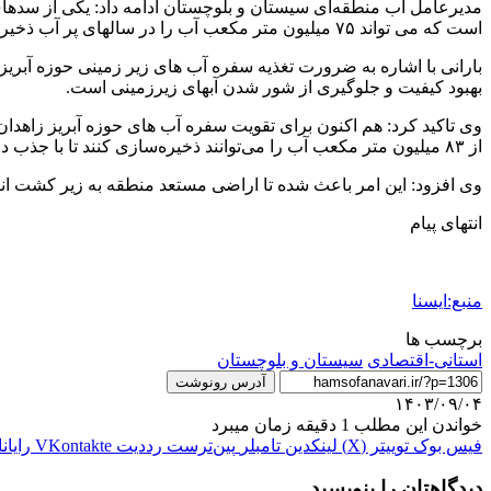
است که می تواند ۷۵ میلیون متر مکعب آب را در سالهای پر آب ذخیره کند.
بارانی با اشاره به ضرورت تغذیه سفره آب های زیر زمینی حوزه آبری
بهبود کیفیت و جلوگیری از شور شدن آبهای زیرزمینی است.
وی تاکید کرد: هم اکنون برای تقویت سفره آب های حوزه آبریز زاهدا
از ۸۳ میلیون متر مکعب آب را می‌توانند ذخیره‌سازی کنند تا با جذب در زمین موجب تقویت آب چاه‌های کشاورزی و قنوات شوند.
وی افزود: این امر باعث شده تا اراضی مستعد منطقه به زیر کشت انو
انتهای پیام
منبع:ایسنا
برچسب ها
استانی-اقتصادی
سيستان و بلوچستان
آدرس رونوشت
۱۴۰۳/۰۹/۰۴
خواندن این مطلب 1 دقیقه زمان میبرد
فیس بوک
توییتر (X)
لینکدین
‫تامبلر
‫پین‌ترست
‫رددیت
‫VKontakte
رایان
دیدگاهتان را بنویسید