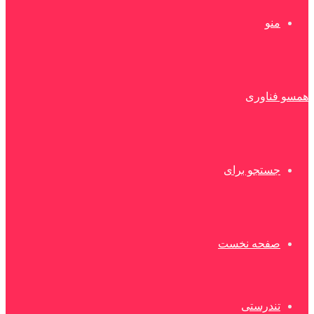
منو
همسو فناوری
جستجو برای
صفحه نخست
تندرستی