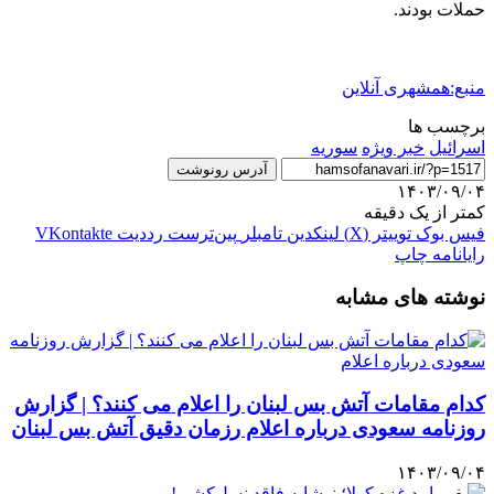
حملات بودند.
منبع:همشهری آنلاین
برچسب ها
اسرائیل
خبر ویژه
سوریه
آدرس رونوشت
۱۴۰۳/۰۹/۰۴
کمتر از یک دقیقه
فیس بوک
توییتر (X)
لینکدین
‫تامبلر
‫پین‌ترست
‫رددیت
‫VKontakte
رایانامه
چاپ
نوشته های مشابه
کدام مقامات آتش بس لبنان را اعلام می کنند؟ | گزارش
روزنامه سعودی درباره اعلام رزمان دقیق آتش بس لبنان
۱۴۰۳/۰۹/۰۴