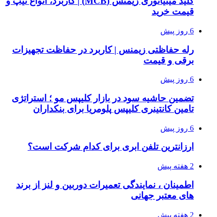
کلید مینیاتوری زیمنس (MCB) | کاربرد، انواع تیپ و
قیمت خرید
6 روز پیش
رله حفاظتی زیمنس | کاربرد در حفاظت تجهیزات
برقی و قیمت
6 روز پیش
تضمین حاشیه سود در بازار کلیپس مو ؛ استراتژی
تامین کانتینری کلیپس پلومریا برای بنکداران
6 روز پیش
ارزانترین تلفن ابری برای کدام شرکت است؟
2 هفته پیش
اطمینان ، نمایندگی تعمیرات دوربین و لنز از برند
های معتبر جهانی
2 هفته پیش