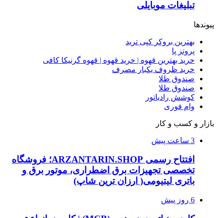
تبلیغات موبایلی
پیوندها
بهترین بروکر کپی ترید
پروتز پا
خرید بهترین قهوه | خرید قهوه | قهوه گرنیکا کافی
خرید ظروف یکبار مصرف
صندوق طلا
صندوق طلا
کوشش رادیاتور
وام فوری
بازار و کسب و کار
3 ساعت پیش
افتتاح رسمی ARZANTARIN.SHOP؛ فروشگاه
تخصصی تجهیزات برق اضطراری، موتور برق و
باتری لیتیومی( ارزان ترین شاپ)
6 روز پیش