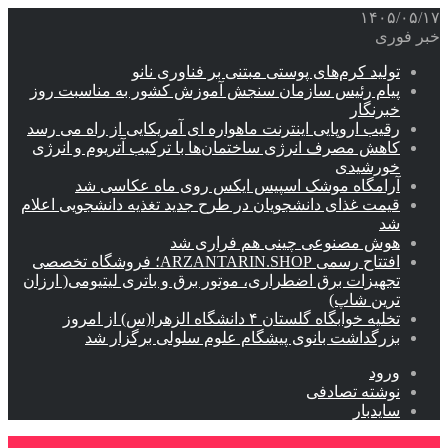
۱۴۰۵/۰۵/۱۷
خبر فوری
تولید کرم‌های پوستی مبتنی بر فناوری نانو
پیام رئیس سازمان سنجش آموزش کشور به مناسبت روز
خبرنگار
رقیب اروپایی اینترنت ماهواره ای آمریکایی از راه می رسد
کاهش مصرف انرژی ساختمان‌ها با ترکیب آتریوم و انرژی
خورشیدی
آرامگاه موشک اسپیس ایکس روی ماه عکاسی شد
قیمت غذای دانشجویان در طرح جدید تغذیه دانشجویی اعلام
شد
هوش مصنوعی چینی هم فراری شد
افتتاح رسمی ARZANTARIN.SHOP؛ فروشگاه تخصصی
تجهیزات برق اضطراری، موتور برق و باتری لیتیومی( ارزان
ترین شاپ)
تخلیه خوابگاه گلستان ۴ دانشگاه الزهرا(س) از امروز
بزرگداشت بانوی پیشگام علوم سلولی برگزار شد
ورود
نوشته تصادفی
سایدبار