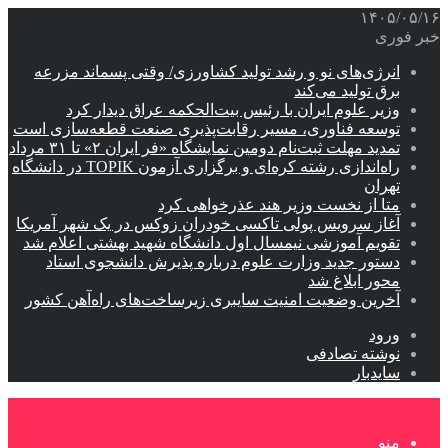
۱۴۰۵/۰۵/۱۶
خبر فوری
انرژی‌های نو و رشد تولید کشاورزی/ وقتی پسماند مزرعه‌
برق تولید می‌کند
وزیر علوم ایران با رئیس بیت‌الحکمه عراق دیدار کرد
توسعه فناوری، مسیر رقابت‌پذیری صنعت قطعه‌سازی است
تمدید مهلت ثبت‌نام دومین نمایشگاه «فر ایران ۲» تا ۳۱ مرداد
راه‌اندازی رشته کره‌ای و برگزاری آزمون TOPIK در دانشگاه
تهران
متا از نخست وزیر هند عذرخواهی کرد
آغاز سرویس پولی تاکسی خودران زوکس در یک شهر آمریکا
تقویم آموزشی نیمسال اول دانشگاه شهید بهشتی اعلام شد
دستور جدید وزارت علوم درباره پذیرش دانشجوی استاد
محور ابلاغ شد
آخرین وضعیت امنیت سایبری زیرساخت‌های راه‌آهن کشور
ورود
نوشته تصادفی
سایدبار
منو