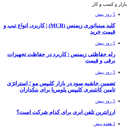
بازار و کسب و کار
5 روز پیش
کلید مینیاتوری زیمنس (MCB) | کاربرد، انواع تیپ و
قیمت خرید
5 روز پیش
رله حفاظتی زیمنس | کاربرد در حفاظت تجهیزات
برقی و قیمت
5 روز پیش
تضمین حاشیه سود در بازار کلیپس مو ؛ استراتژی
تامین کانتینری کلیپس پلومریا برای بنکداران
5 روز پیش
ارزانترین تلفن ابری برای کدام شرکت است؟
2 هفته پیش