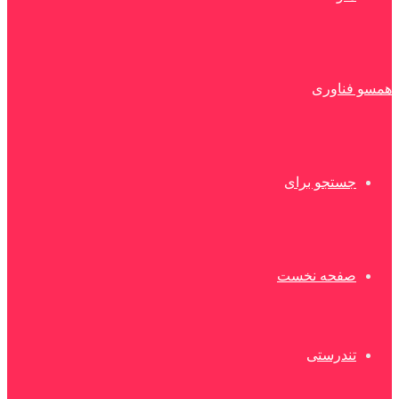
همسو فناوری
جستجو برای
صفحه نخست
تندرستی