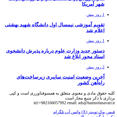
شهر آمریکا
1 روز پیش
تقویم آموزشی نیمسال اول دانشگاه شهید بهشتی
اعلام شد
1 روز پیش
دستور جدید وزارت علوم درباره پذیرش دانشجوی
استاد محور ابلاغ شد
2 روز پیش
آخرین وضعیت امنیت سایبری زیرساخت‌های
راه‌آهن کشور
کلیه حقوق مادی و معنوی متعلق به همسوفناورری است و کپی
برداری با ذکر منبع مجاز است
tel:+982166057992 email:
ads@hamsofanavari.ir
فیس بوک
توییتر (X)
واتس آپ
تلگرام
دکمه بازگشت به بالا