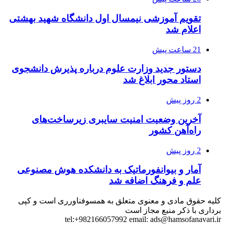
تقویم آموزشی نیمسال اول دانشگاه شهید بهشتی
اعلام شد
21 ساعت پیش
دستور جدید وزارت علوم درباره پذیرش دانشجوی
استاد محور ابلاغ شد
2 روز پیش
آخرین وضعیت امنیت سایبری زیرساخت‌های
راه‌آهن کشور
2 روز پیش
آمار و بیوانفورماتیک به دانشکده هوش مصنوعی
علم و فرهنگ اضافه شد
کلیه حقوق مادی و معنوی متعلق به همسوفناورری است و کپی
برداری با ذکر منبع مجاز است
tel:+982166057992 email:
ads@hamsofanavari.ir