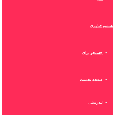
همسو فناوری
جستجو برای
صفحه نخست
تندرستی