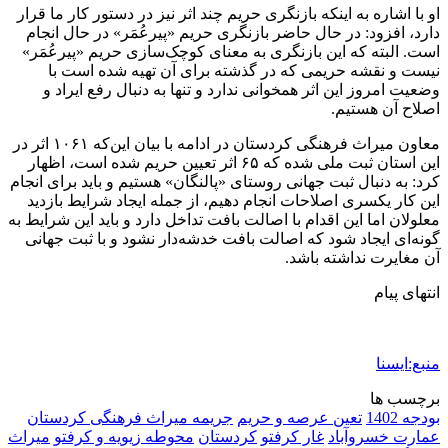
او با اشاره به اینکه بازنگری حریم چند اثر نیز در دستور کار ما قرار
دارد، افزود: در حال حاضر بازنگری حریم «پیرعُمَر» در حال انجام
است. البته که این بازنگری به معنای کوچک‌سازی حریم «پیرعُمَر»
نیست و نقشه حریمی که در گذشته برای آن تهیه شده است با
وضعیت امروز این اثر همخوانی ندارد و تنها به دنبال رفع ایراد و
اصلاح آن هستیم.
معاون میراث فرهنگی کردستان در ادامه با بیان این‌که ١٠۶١ اثر در
این استان ثبت ملی شده‌ که ۶۵ اثر تعیین حریم شده‌ است، اظهار
کرد: به دنبال ثبت جهانی روستای «پالنگان» هستیم و باید برای انجام
این کار یکسری اصلاحات انجام دهیم، از جمله ایجاد شرایط بازدید
معلولان اما این اقدام با اصالت بافت تداخل دارد و باید این شرایط به
گونه‌ای ایجاد شود که اصالت بافت خدشه‌دار نشود و با ثبت جهانی
آن مغایرت نداشته باشد.
انتهای پیام
منبع:ایسنا
برچسب ها
بودجه 1402
تعین عرصه و حریم
جریمه میراث فرهنگی کردستان
عمارت خسروآباد
غار كرفتو
كردستان
محوطه زیویه و کرفتو
میراث