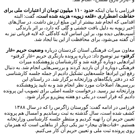
فرزامی با بیان اینکه
حدود ١١٠ میلیون تومان از اعتبارات ملی برای
حفاظت اضطراری «قلعه زیویه» هزینه شده است،
گفت: البته
اقدامی که انجام شد بیشتر از این مبلغ ارزش داشت. در سال‌های
اخیر زیویه به دلیل بافت خشتی و گِلی که دارد، بر اثر بارندگی
آسیب‌هایی دیده بود، بر این اساس لایه کاه‌گلی که لایه قربانی نیز به
آن گفته‌ می‌شود، برای محافظت از این بنا ایجاد شد.
معاون میراث فرهنگی استان کردستان درباره
وضعیت حریم «غار
کرفتو»
نیز توضیح داد: درباره پرونده بازنگری حریم «غار کرفتو»
ایرادهایی دوباره گرفته شد و کارشناسان پژوهشکده میراث
فرهنگی دوباره از آن بازدید کردند و بررسی‌هایی انجام شد. به دنبال
رفع این ایرادها جلسه‌هایی تشکیل دادیم از جمله جلسه کارشناسی
که در دفتر پایگاه‌های وزارتخانه برگزار شد. در راستای این
بررسی‌ها، اصلاحات مورد نظر انجام شد و به تایید پژوهشکده
وزارتخانه نیز رسید. درخواست جلسه اصلی برای تصویب این پرونده
دادیم که قرار است در یکی دو هفته پیش‌رو برگزار شود.
فرزامی در ادامه گفت: گورستان زاگرس را که در سال ١٣٨٨
کشف شده است، سال گذشته به ثبت رساندیم و امسال هم پرونده
تعیین حریم‌ آن را تهیه کردیم و منتظر جلسه کارشناسی وزارتخانه
هستیم. «قنات‌های بیجار» نیز یکی دیگر از بناهایی است که همزمان
روی پرونده ثبت ملی و تعیین حریم آن کار می‌کنیم.