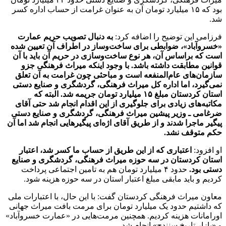
بود که ١۵ میلیارد تومان آن به عنوان غرامت از حساب اداره کسر
شد.
فرزامی این توضیح را اضافه کرد:
به دنبال تصویب حریم عمارت
«خسروآباد»، ضوابطی برای ساخت‌وساز در اطراف آن تعیین شده
است که براساس آن، هر نوع ساخت‌وسازی در حریم آن باید با آن
قوانین مطابقت داشته باشد. با وجود اینکه میراث فرهنگی جزو
سازمان‌های عام‌المنفعه است و مباحثی چون غرامت به آن تعلق
نمی‌گیرد، اما اداره کل میراث فرهنگی، گردشگری و صنایع دستی
استان کردستان مبلغ ١۵ میلیارد تومان جریمه شد. البته که
مکاتبه‌های زیادی برای جلوگیری از این اقدام انجام شد حتی آقای
ضرغامی ـ وزیر پیشین میراث فرهنگی، گردشگری و صنایع دستی
پیگیر ماجرا شدند و از طریق آقای اژه‌ای پیگیرهایی انجام شد اما آن
حکم متوقف نشد.
او افزود:
اعتباری که از این طریق از حساب ما کسر شد، اعتبار
استان کردستان در سه حوزه میراث فرهنگی، گردشگری و صنایع
دستی بود.
حدود ۴ میلیارد تومان هم به تامین اجتماعی پرداخت
کردیم و باید مابقی مبلغ اعتبار استان در سه حوزه هزینه شود.
معاون میراث فرهنگی کردستان گفت: با این حال، با اعتبارات ملی
که داشتیم حدود یک میلیارد تومان برای مرمت بافت‌ میراث جهانی
اورامانات هزینه کردیم. همچنین مرمت‌هایی در «عمارت خسروآباد»
و «بازار تاریخ سنندج» انجام شد.