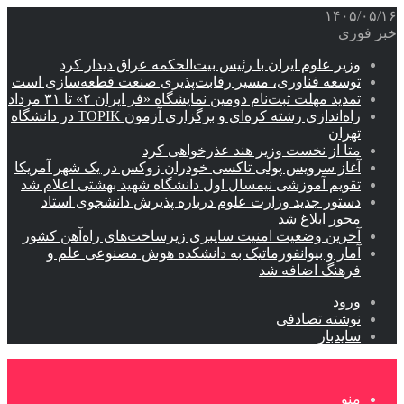
۱۴۰۵/۰۵/۱۶
خبر فوری
وزیر علوم ایران با رئیس بیت‌الحکمه عراق دیدار کرد
توسعه فناوری، مسیر رقابت‌پذیری صنعت قطعه‌سازی است
تمدید مهلت ثبت‌نام دومین نمایشگاه «فر ایران ۲» تا ۳۱ مرداد
راه‌اندازی رشته کره‌ای و برگزاری آزمون TOPIK در دانشگاه
تهران
متا از نخست وزیر هند عذرخواهی کرد
آغاز سرویس پولی تاکسی خودران زوکس در یک شهر آمریکا
تقویم آموزشی نیمسال اول دانشگاه شهید بهشتی اعلام شد
دستور جدید وزارت علوم درباره پذیرش دانشجوی استاد
محور ابلاغ شد
آخرین وضعیت امنیت سایبری زیرساخت‌های راه‌آهن کشور
آمار و بیوانفورماتیک به دانشکده هوش مصنوعی علم و
فرهنگ اضافه شد
ورود
نوشته تصادفی
سایدبار
منو