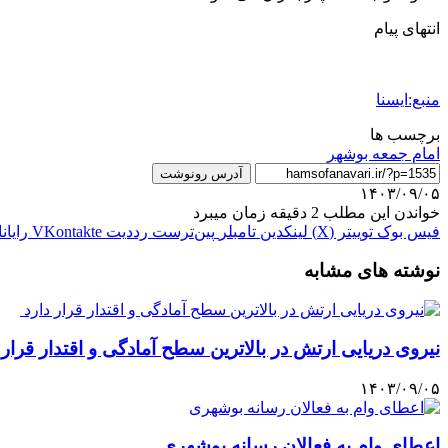
انتهای پیام
منبع:ایسنا
برچسب ها
امام جمعه بوشهر
آدرس رونوشت
۱۴۰۳/۰۹/۰۵
خواندن این مطلب 2 دقیقه زمان میبرد
فیس بوک
توییتر (X)
لینکدین
‫تامبلر
‫پین‌ترست
‫رددیت
‫VKontakte
رایان
نوشته های مشابه
نیروی دریایی ارتش در بالاترین سطح آمادگی و اقتدار قرار 
۱۴۰۳/۰۹/۰۵
اعطای وام به فعالان رسانه بوشهری