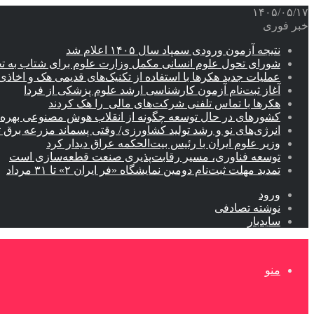
۱۴۰۵/۰۵/۱۷
خبر فوری
نتیجه آزمون ورودی سمپاد سال ۱۴۰۵ اعلام شد
شورای تحول علوم انسانی مکمل وزارت علوم برای شتاب به ت
عملیات جدید هکرها با استفاده از تکنیک‌های قدیمی هک و اخاذی
آغاز ثبت‌نام‌ آزمون کارشناسی ارشد علوم پزشکی از فردا
هکرها با تماس تلفنی شرکت‌های مالی را هک کردند
کشورهای در حال توسعه چگونه از انقلاب هوش مصنوعی بهره م
انرژی‌های نو و رشد تولید کشاورزی/ وقتی پسماند مزرعه‌ برق ت
وزیر علوم ایران با رئیس بیت‌الحکمه عراق دیدار کرد
توسعه فناوری، مسیر رقابت‌پذیری صنعت قطعه‌سازی است
تمدید مهلت ثبت‌نام دومین نمایشگاه «فر ایران ۲» تا ۳۱ مرداد
ورود
نوشته تصادفی
سایدبار
منو