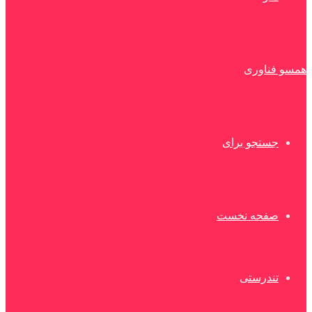
همسو فناوری
جستجو برای
صفحه نخست
تندرستی