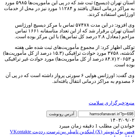
استان تهران (دیسپچ) ثبت شد که در پی این مأموریت‌ها ۵۹۸۵ مورد
به مراکز درمانی انتقال یافتند و ۱۱۲۸۴ مورد نیز در محل از خدمات
اورژانس استفاده کردند.
وی افزود: در این مدت ۵۷۴۷۸ تماس با مرکز دیسپچ اورژانس
استان تهران برقرار شد که از این تعداد متأسفانه ۱۶۶۱ تماس
مزاحم (معادل ۲.۸ درصد کل تماس‌ها) با این مرکز بوده است.
توکلی اظهار کرد: از مجموع مأموریت‌های ثبت شده طی هفته
گذشته، ۳۷۵۸ مورد حوادث ترافیکی (۱۵.۳ درصد از کل مأموریت‌ها)
و ۲۰۶۵۳ (۸۴.۷ درصد از کل مأموریت‌ها) مورد حوادث غیر ترافیکی
بوده است.
وی گفت: اورژانس هوایی ۶ سورتی پرواز داشته است که در پی آن
۶ مصدوم به مراکز درمانی انتقال یافته‌اند.
منبع:خبرگزاری سلامت
آدرس رونوشت
۱۴۰۳/۰۹/۰۲
خواندن این مطلب 1 دقیقه زمان میبرد
فیس بوک
توییتر (X)
لینکدین
‫تامبلر
‫پین‌ترست
‫رددیت
‫VKontakte