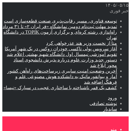
۱۴۰۵/۰۵/۱۵
خبر فوری
توسعه فناوری، مسیر رقابت‌پذیری صنعت قطعه‌سازی است
تمدید مهلت ثبت‌نام دومین نمایشگاه «فر ایران ۲» تا ۳۱ مرداد
راه‌اندازی رشته کره‌ای و برگزاری آزمون TOPIK در دانشگاه
تهران
متا از نخست وزیر هند عذرخواهی کرد
آغاز سرویس پولی تاکسی خودران زوکس در یک شهر آمریکا
تقویم آموزشی نیمسال اول دانشگاه شهید بهشتی اعلام شد
دستور جدید وزارت علوم درباره پذیرش دانشجوی استاد
محور ابلاغ شد
آخرین وضعیت امنیت سایبری زیرساخت‌های راه‌آهن کشور
آمار و بیوانفورماتیک به دانشکده هوش مصنوعی علم و
فرهنگ اضافه شد
کشف یک قمر ناشناخته با ساختاری عجیب در سیارک «نیسا»
ورود
نوشته تصادفی
سایدبار
منو