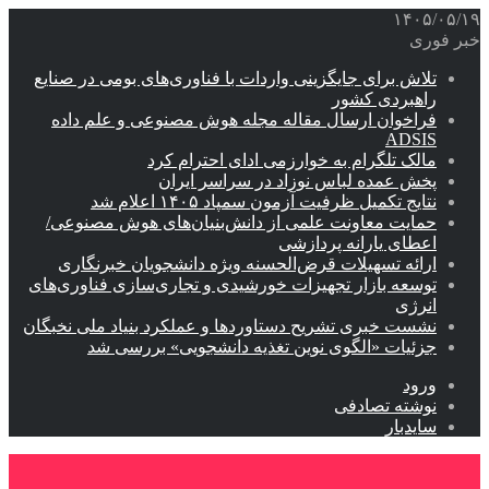
۱۴۰۵/۰۵/۱۹
خبر فوری
تلاش برای جایگزینی واردات با فناوری‌های بومی در صنایع
راهبردی کشور
فراخوان ارسال مقاله مجله هوش مصنوعی و علم داده
ADSIS
مالک تلگرام به خوارزمی ادای احترام کرد
پخش عمده لباس نوزاد در سراسر ایران
نتایج تکمیل ظرفیت آزمون سمپاد ۱۴۰۵ اعلام شد
حمایت معاونت علمی از دانش‌بنیان‌های هوش مصنوعی/
اعطای یارانه پردازشی
ارائه تسهیلات قرض‌الحسنه ویژه دانشجویان خبرنگاری
توسعه بازار تجهیزات خورشیدی و تجاری‌سازی فناوری‌های
انرژی
نشست خبری تشریح دستاوردها و عملکرد بنیاد ملی نخبگان
جزئیات «الگوی نوین تغذیه دانشجویی» بررسی شد
ورود
نوشته تصادفی
سایدبار