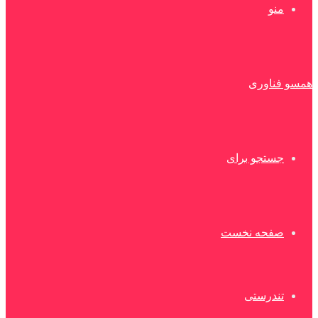
منو
همسو فناوری
جستجو برای
صفحه نخست
تندرستی