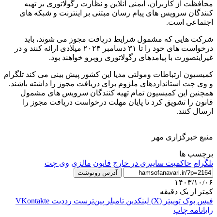
محافظت از کاربران، ایمنی آنلاین و نظارت رگولاتوری بر تهیه
کنندگان سرویس های پیام رسان مبتنی بر اینترنت و شبکه های
اجتماعی است.
شرکت هایی که مشمول شرایط دریافت مجوز می شوند، باید
درخواست های خود را تا ۳۱ دسامبر ۲۰۲۴ میلادی ارائه کنند و در
غیراینصورت با پیامدهای رگولاتوری روبرو خواهند بود.
کمیسیون ارتباطات ومولتی مدیا این کشور پیش بینی می کند تلگرام
و وی چت استانداردهای ملزوم برای دریافت مجوز را داشته باشند.
همچنین این کمیسیون تمام تهیه کنندگان سرویس های مشمول
قانون را تشویق کرد تا پایان مهلت درخواست دریافت مجوز را
ارسال کنند.
منبع خبرگزاری مهر
برچسب ها
تلگرام
حاکمیت سایبری در خارج
قانون
مالزی
وی چت
آدرس رونوشت
۱۴۰۳/۱۰/۰۶
کمتر از یک دقیقه
فیس بوک
توییتر (X)
لینکدین
‫تامبلر
‫پین‌ترست
‫رددیت
‫VKontakte
رایانامه
چاپ