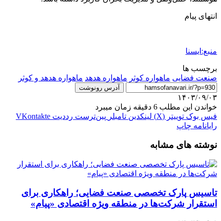
انتهای پیام
منبع:ایسنا
برچسب ها
صنعت فضایی
ماهواره کوثر
ماهواره هدهد
ماهواره هدهد و کوثر
آدرس رونوشت
۱۴۰۳/۰۹/۰۳
خواندن این مطلب 6 دقیقه زمان میبرد
فیس بوک
توییتر (X)
لینکدین
‫تامبلر
‫پین‌ترست
‫رددیت
‫VKontakte
رایانامه
چاپ
نوشته های مشابه
تاسیس پارک تخصصی صنعت فضایی؛ راهکاری برای
استقرار شرکت‌ها در منطقه ویژه اقتصادی «پیام»