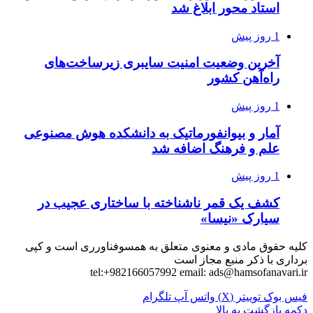
استاد محور ابلاغ شد
1 روز پیش
آخرین وضعیت امنیت سایبری زیرساخت‌های
راه‌آهن کشور
1 روز پیش
آمار و بیوانفورماتیک به دانشکده هوش مصنوعی
علم و فرهنگ اضافه شد
1 روز پیش
کشف یک قمر ناشناخته با ساختاری عجیب در
سیارک «نیسا»
کلیه حقوق مادی و معنوی متعلق به همسوفناورری است و کپی
برداری با ذکر منبع مجاز است
tel:+982166057992 email:
ads@hamsofanavari.ir
فیس بوک
توییتر (X)
واتس آپ
تلگرام
دکمه بازگشت به بالا