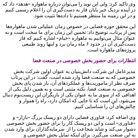
وی تاکید کرد: ولی این نوید را می‌توان درباره ماهواره «هدهد» داد که
در آینده نزدیک خبر پایان فاز به دست‌گیری آن را اعلام رسمی کنیم
و در این زمینه ما منتظر هستیم تا داده‌ها تثبیت شود.
این محقق حوزه فضایی در خصوص زمان عملیاتی شدن ماهواره‌ها
پس از پرتاب، توضیح داد: تخمین این زمان برای ما سخت است و به
عنوان مثال می‌توانیم به ماهواره «خیام» اشاره کنیم که فاز
دست‌گیری آن در حدود ۶ ماه زمان برد و اینها روند طبیعی
پروژه‌های ماهواره است.
انتظارات برای حضور بخش خصوصی در صنعت فضا
مدیرعامل این شرکت دانش‌بنیان به عنوان اولین شرکت بخش
خصوصی که به صنعت فضا وارد شده است، گفت: در این پرتاب
صرف نظر از ماموریت‌ها و عملکردهای آن، باز شدن پای بخش
خصوصی به صنعت فضا، نکته مثبتی است و به همین دلیل یکی از
اهدافی که از سوی ما به عنوان یکی از بازیگران این زیست‌بوم دنبال
می‌شود، این است که تا جایی که امکان دارد، راه را هموار و
چالش‌های آن را شناسایی کنیم.
وی اضافه کرد: فناوری فضایی دارای دو ریسک بزرگ «بازار» و
«فناوری» است و این دو ریسک کار را برای حضور بخش خصوصی
دشوار می‌کند و شاید شجاعت را از سرمایه‌گذاران برای وارد شدن
به این صنعت می‌گیرد. برای اینکه تمایل بخش خصوصی و