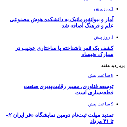
1 روز پیش
آمار و بیوانفورماتیک به دانشکده هوش مصنوعی
علم و فرهنگ اضافه شد
1 روز پیش
کشف یک قمر ناشناخته با ساختاری عجیب در
سیارک «نیسا»
پربازدید هفته
8 ساعت پیش
توسعه فناوری، مسیر رقابت‌پذیری صنعت
قطعه‌سازی است
9 ساعت پیش
تمدید مهلت ثبت‌نام دومین نمایشگاه «فر ایران ۲»
تا ۳۱ مرداد