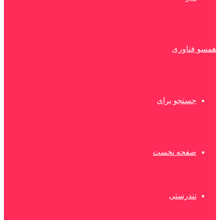
همسو فناوری
جستجو برای
صفحه نخست
تندرستی