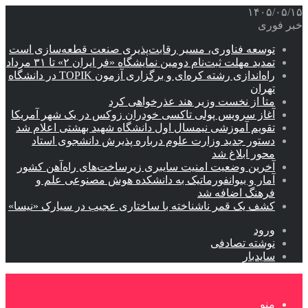
۱۴۰۵/۰۵/۱۵
خبر فوری
توسعه فناوری، مسیر رقابت‌پذیری صنعت قطعه‌سازی است
تمدید مهلت ثبت‌نام دومین نمایشگاه «فر ایران ۲» تا ۳۱ مرداد
راه‌اندازی رشته کره‌ای و برگزاری آزمون TOPIK در دانشگاه
تهران
متا از نخست وزیر هند عذرخواهی کرد
آغاز سرویس پولی تاکسی خودران زوکس در یک شهر آمریکا
تقویم آموزشی نیمسال اول دانشگاه شهید بهشتی اعلام شد
دستور جدید وزارت علوم درباره پذیرش دانشجوی استاد
محور ابلاغ شد
آخرین وضعیت امنیت سایبری زیرساخت‌های راه‌آهن کشور
آمار و بیوانفورماتیک به دانشکده هوش مصنوعی علم و
فرهنگ اضافه شد
کشف یک قمر ناشناخته با ساختاری عجیب در سیارک «نیسا»
ورود
نوشته تصادفی
سایدبار
منو