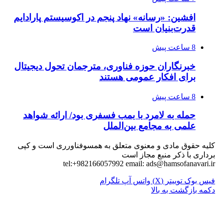
افشین: «رسانه» نهاد پنجم در اکوسیستم پارادایم
قدرت‌بنیان است
8 ساعت پیش
خبرنگاران حوزه فناوری، مترجمان تحول دیجیتال
برای افکار عمومی هستند
8 ساعت پیش
حمله به لامرد با بمب فسفری بود/ ارائه شواهد
علمی به مجامع بین‌الملل
کلیه حقوق مادی و معنوی متعلق به همسوفناورری است و کپی
برداری با ذکر منبع مجاز است
tel:+982166057992 email:
ads@hamsofanavari.ir
فیس بوک
توییتر (X)
واتس آپ
تلگرام
دکمه بازگشت به بالا