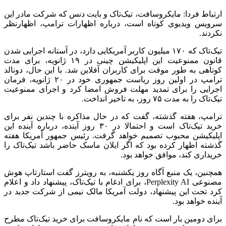
ارتباط فردا: مایکروسافت، تیک‌تاک و بایت دنس که شرکت مادر این
سرویس ویدیوی کوتاه است، درباره اظهارات ترامپ، اظهارنظر
نکردند.
تیک‌تاک که ۱۷۰ میلیون کاربر آمریکایی دارد، در آستانه اجرایی شدن
قانون ممنوعیت این اپلیکیشن چینی در ۱۹ ژانویه، برای مدت
کوتاهی به طور موقت برای کاربران آفلاین شد. با این حال، دونالد
ترامپ در اولین روز ریاست جمهوری خود در ۲۰ ژانویه، فرمان
اجرایی را برای تمدید مهلت فروش امضا کرد و اجرای ممنوعیت
تیک‌تاک را به مدت ۷۵ روز، به تاخیر انداخت.
ترامپ، هفته گذشته، گفت که در حال مذاکره با چندین نفر برای
خرید تیک‌تاک است و احتمالا در ۳۰ روز آینده، درباره آینده این
اپلیکیشن محبوب تصمیم خواهد گرفت. رئیس جمهور آمریکا هفته
گذشته اظهار کرده بود که اگر ایلان ماسک حاضر باشد تیک‌تاک را
خریداری کند، موافق خواهد بود.
همچنین، یک منبع آگاه روز یکشنبه، به رویترز گفت استارتاپ هوش
مصنوعی Perplexity AI، برای ادغام با تیک‌تاک، پیشنهاد داد و اعلام
کرد تحت این پیشنهاد، دولت آمریکا مالک نیمی از شرکت جدید در
آینده خواهد بود.
برای دومین بار است که نام مایکروسافت برای خرید تیک‌تاک مطرح