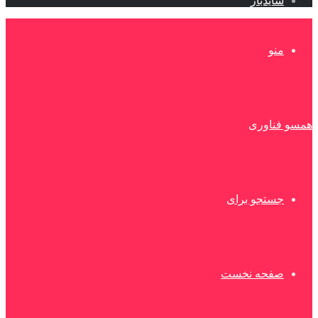
سایدبار
منو
همسو فناوری
جستجو برای
صفحه نخست