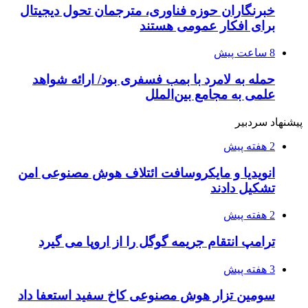
خبرنگاران حوزه فناوری، مترجمان تحول دیجیتال
برای افکار عمومی هستند
8 ساعت پیش
حمله به لامرد با بمب فسفری بود/ ارائه شواهد
علمی به مجامع بین‌الملل
پیشنهاد سردبیر
2 هفته پیش
انویدیا و مایکروسافت ائتلاف هوش مصنوعی امن
تشکیل دادند
2 هفته پیش
ترامپ انتقام جریمه گوگل را از اروپا می گیرد
3 هفته پیش
سومین تزار هوش مصنوعی کاخ سفید استعفا داد