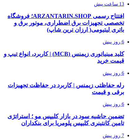
13 ساعت پیش
افتتاح رسمی ARZANTARIN.SHOP؛ فروشگاه
تخصصی تجهیزات برق اضطراری، موتور برق و
باتری لیتیومی( ارزان ترین شاپ)
6 روز پیش
کلید مینیاتوری زیمنس (MCB) | کاربرد، انواع تیپ و
قیمت خرید
6 روز پیش
رله حفاظتی زیمنس | کاربرد در حفاظت تجهیزات
برقی و قیمت
6 روز پیش
تضمین حاشیه سود در بازار کلیپس مو ؛ استراتژی
تامین کانتینری کلیپس پلومریا برای بنکداران
7 روز پیش