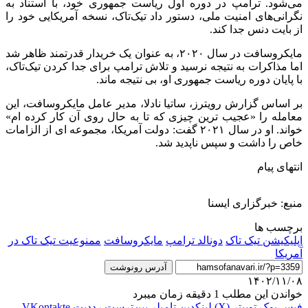
می‌شود. ترامپ در دوره اول ریاست جمهوری خود، با استناد به
نگرانی‌های امنیت ملی، دستور داد تیک‌تاک، نسخه آمریکایی خود را
از بایت دنس جدا کند.
مایکروسافت در سال ۲۰۲۰، به عنوان یک خریدار قدرتمند ظاهر شد
اما مذاکرات به نتیجه نرسید و تلاش ترامپ برای جدا کردن تیک‌تاک،
با پایان دوره ریاست جمهوری او، بی نتیجه ماند.
بر اساس گزارش رویترز، ساتیا نادلا، مدیر عامل مایکروسافت، این
معامله را «عجیب ترین چیزی که تا به حال روی آن کار کرده ام»
خواند. او در سال ۲۰۲۱ گفت: دولت آمریکا، مجموعه ای از الزامات
خاص را داشت و سپس ناپدید شد.
انتهای پیام
منبع: خبرگزاری ایسنا
برچسب ها
اپلیکیشن تیک تاک
دونالد ترامپ
مایکروسافت
ممنوعیت تیک تاک در
آمریکا
آدرس رونوشت
۱۴۰۲/۱۱/۰۸
خواندن این مطلب 1 دقیقه زمان میبرد
فیس بوک
توییتر (X)
لینکدین
‫تامبلر
‫پین‌ترست
‫رددیت
‫VKontakte