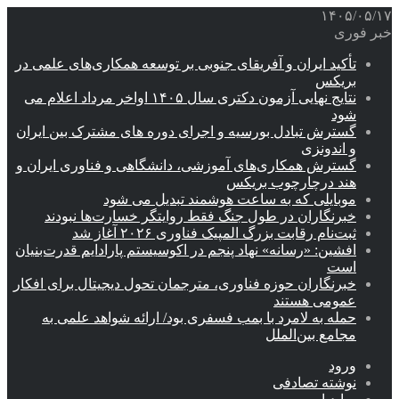
۱۴۰۵/۰۵/۱۷
خبر فوری
تأکید ایران و آفریقای جنوبی بر توسعه همکاری‌های علمی در
بریکس
نتایج نهایی آزمون دکتری سال ۱۴۰۵ اواخر مرداد اعلام می
شود
گسترش تبادل بورسیه و اجرای دوره های مشترک بین ایران
و اندونزی
گسترش همکاری‌های آموزشی، دانشگاهی و فناوری ایران و
هند درچارچوب بریکس
موبایلی که به ساعت هوشمند تبدیل می شود
خبرنگاران در طول جنگ فقط روایتگر خسارت‌ها نبودند
ثبت‌نام رقابت بزرگ المپیک فناوری ۲۰۲۶ آغاز شد
افشین: «رسانه» نهاد پنجم در اکوسیستم پارادایم قدرت‌بنیان
است
خبرنگاران حوزه فناوری، مترجمان تحول دیجیتال برای افکار
عمومی هستند
حمله به لامرد با بمب فسفری بود/ ارائه شواهد علمی به
مجامع بین‌الملل
ورود
نوشته تصادفی