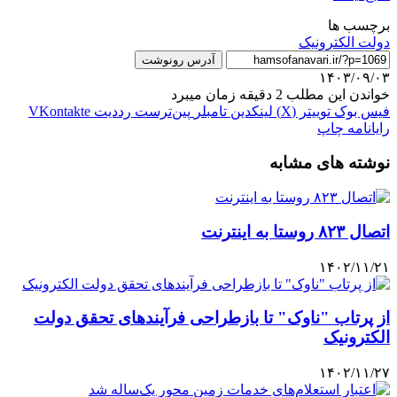
برچسب ها
دولت الکترونیک
آدرس رونوشت
۱۴۰۳/۰۹/۰۳
خواندن این مطلب 2 دقیقه زمان میبرد
فیس بوک
توییتر (X)
لینکدین
‫تامبلر
‫پین‌ترست
‫رددیت
‫VKontakte
رایانامه
چاپ
نوشته های مشابه
اتصال ۸۲۳ روستا به اینترنت
۱۴۰۲/۱۱/۲۱
از پرتاب "ناوک" تا بازطراحی فرآیندهای تحقق دولت
الکترونیک
۱۴۰۲/۱۱/۲۷