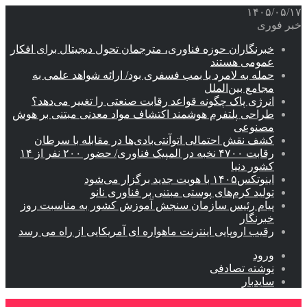
۱۴۰۵/۰۵/۱۷
خبر فوری
خبرنگاران حوزه فناوری، مترجمان تحول دیجیتال برای افکار
عمومی هستند
حمله به لامرد با بمب فسفری بود/ ارائه شواهد علمی به
مجامع بین‌الملل
انرژی پاک چگونه قواعد رقابت صنعتی را تغییر می‌دهد؟
طراحی پلتفرم هوشمند اکتشاف مواد معدنی مبتنی بر هوش
مصنوعی
کشف نقش احتمالی اتوآنتی‌بادی‌ها در مقابله با سرطان
رقابت ۴۷۰۰ نخبه در المپیک فناوری/ حضور ۲۰۰ نفر از ۱۴
کشور دنیا
اینوتکس۱۴۰۵ با هویت جدید برگزار می‌شود
تولید کرم‌های پوستی مبتنی بر فناوری نانو
پیام رئیس سازمان سنجش آموزش کشور به مناسبت روز
خبرنگار
رقیب اروپایی اینترنت ماهواره ای آمریکایی از راه می رسد
ورود
نوشته تصادفی
سایدبار