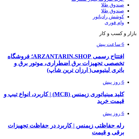
صندوق طلا
صندوق طلا
کوشش رادیاتور
وام فوری
بازار و کسب و کار
6 ساعت پیش
افتتاح رسمی ARZANTARIN.SHOP؛ فروشگاه
تخصصی تجهیزات برق اضطراری، موتور برق و
باتری لیتیومی( ارزان ترین شاپ)
6 روز پیش
کلید مینیاتوری زیمنس (MCB) | کاربرد، انواع تیپ و
قیمت خرید
6 روز پیش
رله حفاظتی زیمنس | کاربرد در حفاظت تجهیزات
برقی و قیمت