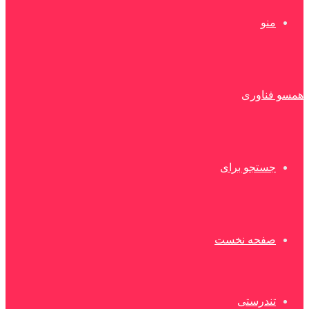
منو
همسو فناوری
جستجو برای
صفحه نخست
تندرستی