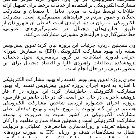
مشارکت الکترونیکی بر استفاده از خدمات برخط برای تسهیل ارائه
اطلاعات توسط دولت به مردم، تعامل با ذینفعان و مشارکت
نخبگان و عموم مردم در فرایندهای تصمیم‌گیری است. مشارکت
الکترونیکی، به زبان ساده، فرآیندی است که طی آن شهروندان از
طریق فناوری‌های دیجیتال در تصمیم‌گیری‌های عمومی،
خط‌مشی‌گذاری و فرآیندهای مشورتی مشارکت می‌کنند.
وی همچنین درباره جزئیات این پروژه بیان کرد: تدوین پیش‌نویس
نقشه راه بهبود مشارکت الکترونیکی (EPI) به سفارش شورای
اجرایی فناوری اطلاعات، در گروه برنامه‌ریزی تحول دیجیتال،
پژوهشکده مطالعات راهبردی فاوا و اقتصاد دیجیتال برای این
منظور تعریف و در حال انجام است.
مجری پروژه تدوین پیش‌نویس نقشه راه بهبود مشارکت الکترونیکی
با اشاره به نحوه اجرای پروژه تدوین پیش‌نویس نقشه راه بهبود
مشارکت الکترونیکی، خاطرنشان کرد: این پروژه در ۴ فاز
پژوهشی-اجرایی در حال اجرا است، که در حال حاضر در فاز سوم
پروژه، اجرای جشنواره ارزیابی شاخص مشارکت الکترونیکی
هستیم. در این گام اولویت ما ترویج، تفهیم و تهییج ذینفعان اصلی
مشارکت الکترونیکی در کشور نسبت به ضرورت و توسعه
مشارکت الکترونیکی است و همچنین شفاف‌سازی مفاهیم و ارکان
به وسیله تعریف و روزآمدسازی شاخص‌های عملیاتی و درنهایت
انتقال به دستگاه‌های هدف و ارزیابی EPI به صورت دوره‌های
ارزیابی در قالب جشنواره مشارکت الکترونیکی مد نظر قرار گرفته