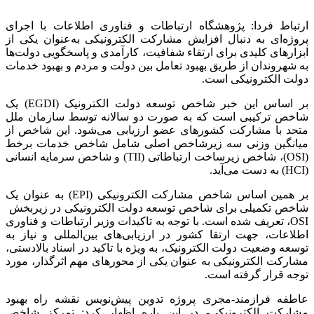
ارتباط فردا: پژوهشگاه ارتباطات و فناوری اطلاعات با اجرای
پروژه‌ای به دنبال افزایش مشارکت الکترونیکی به‌عنوان یکی از
ابزارهای کلیدی برای ارتقاء شفافیت، کارآمدی و پاسخگویی دولت‌ها
به شهروندان از طریق بهبود تعامل بین دولت و مردم و بهبود خدمات
دولت الکترونیکی است.
بر اساس این خبر شاخص توسعه دولت الکترونیک (EGDI) یک
شاخص ترکیبی است که به صورت دو سالانه توسط سازمان ملل
متحد با مشارکت کشورهای عضو ارزیابی می‌شود. این شاخص از
میانگین وزنی سه زیرشاخص اصلی شامل شاخص خدمات برخط
(OSI)، شاخص زیرساخت ارتباطاتی (TII) و شاخص سرمایه انسانی
(HCI) به دست می‌آید.
بر همین اساس شاخص مشارکت الکترونیکی (EPI) به عنوان یک
شاخص تکمیلی برای شاخص توسعه دولت الکترونیکی در زیربخش
OSI، تعریف شده است. با توجه به تاکیدات وزیر ارتباطات و فناوری
اطلاعات، جهت ارتقا کشور در ارزیابی‌های بین‌المللی و نیاز به
توسعه وضعیت دولت الکترونیک، به ویژه با تاکید در اسناد بالادستی،
مشارکت الکترونیکی به عنوان یکی از محورهای مهم اثرگذار، مورد
توجه قرار گرفته است.
عاطفه فرازمند-مجری پروژه تدوین پیش‌نویس نقشه راه بهبود
مشارکت الکترونیکی- در این باره اظهار کرد: تمرکز شاخص