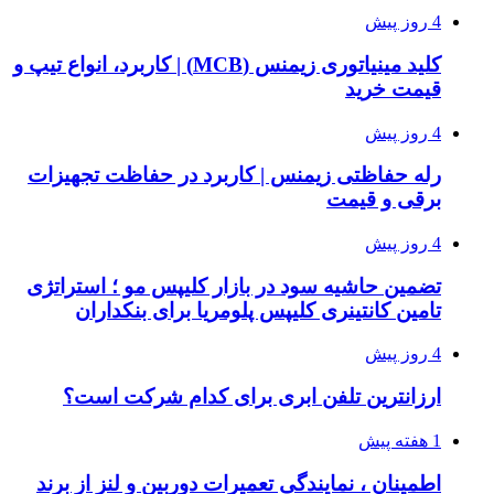
4 روز پیش
کلید مینیاتوری زیمنس (MCB) | کاربرد، انواع تیپ و
قیمت خرید
4 روز پیش
رله حفاظتی زیمنس | کاربرد در حفاظت تجهیزات
برقی و قیمت
4 روز پیش
تضمین حاشیه سود در بازار کلیپس مو ؛ استراتژی
تامین کانتینری کلیپس پلومریا برای بنکداران
4 روز پیش
ارزانترین تلفن ابری برای کدام شرکت است؟
1 هفته پیش
اطمینان ، نمایندگی تعمیرات دوربین و لنز از برند