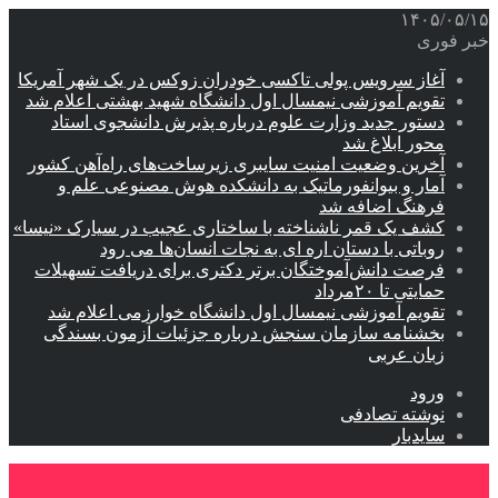
۱۴۰۵/۰۵/۱۵
خبر فوری
آغاز سرویس پولی تاکسی خودران زوکس در یک شهر آمریکا
تقویم آموزشی نیمسال اول دانشگاه شهید بهشتی اعلام شد
دستور جدید وزارت علوم درباره پذیرش دانشجوی استاد
محور ابلاغ شد
آخرین وضعیت امنیت سایبری زیرساخت‌های راه‌آهن کشور
آمار و بیوانفورماتیک به دانشکده هوش مصنوعی علم و
فرهنگ اضافه شد
کشف یک قمر ناشناخته با ساختاری عجیب در سیارک «نیسا»
روباتی با دستان اره ای به نجات انسان‌ها می رود
فرصت دانش‌آموختگان برتر دکتری‌ برای دریافت تسهیلات
حمایتی تا ۲۰مرداد
تقویم آموزشی نیمسال اول دانشگاه خوارزمی اعلام شد
بخشنامه سازمان سنجش درباره جزئیات آزمون بسندگی
زبان عربی
ورود
نوشته تصادفی
سایدبار