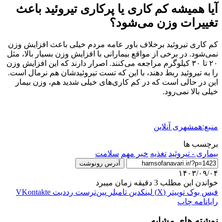
آیا همیشه کم کاری یا پرکاری تیروئید باعث
تغییرات وزن می‌شود؟
کم کاری تیروئید برخلاف باور عامه مردم خیلی باعث افزایش وزن
نمی‌شود. در برخی از مواقع بیمارانی با افزایش وزن‌ بسیار بالا، مثل
۲۰ تا ۳۰ کیلوگرم مراجعه می‌کنند. اصرار دارند که این افزایش وزن‌
را به تیروئید ربط دهند، با این که تست تیروئیدشان هم نرمال است.
این در حالی است که در کم کاری‌های خیلی شدید هم، وزن بیمار
خیلی بالا نمی‌رود.
منبع:همشهری آنلاین
برچسب ها
بیماری - تیروئید
تغذیه
خبر مهم
سلامت
آدرس رونوشت
۱۴۰۳/۰۹/۰۴
خواندن این مطلب 3 دقیقه زمان میبرد
فیس بوک
توییتر (X)
لینکدین
‫تامبلر
‫پین‌ترست
‫رددیت
‫VKontakte
رایانامه
چاپ
نوشته های مشابه