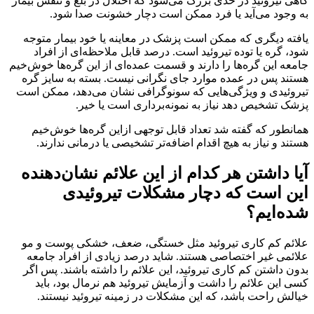
گاهی تیروئید در حدی بزرگ می‌شود که اختلال در بلع و تنفس بیمار
به وجود می‌آید یا فرد ممکن است دچار خشونت صدا شود.
یافته دیگری که ممکن است پزشک در معاینه یا خود بیمار متوجه
شود، گره یا توده تیروئید است. درصد قابل ملاحظه‌ای از افراد
جامعه این گره‌ها را دارند و قسمت عمده‌ای از این گره‌ها خوش‌خیم
هستند پس در عمده موارد جای نگرانی نیست. بسته به سایز گره
تیروئیدی و ویژگی‌هایی که سونوگرافی نشان می‌دهد، ممکن است
پزشک تشخیص دهد نیاز به نمونه‌برداری است یا خیر.
همانطور که گفته شد تعداد قابل توجهی ازاین گره‌ها خوش‌خیم
هستند و نیاز به هیچ اقدام اضافه‌تر تشخیصی یا درمانی ندارند.
آیا داشتن هر کدام از این علائم نشان‌دهنده
این است که دچار مشکلات تیروئیدی
شده‌ایم؟
علائم کم کاری تیروئید مثل خستگی، ضعف، خشکی پوست و مو
علائمی غیر اختصاصی هستند. شاید درصد زیادی از افراد جامعه
بدون داشتن کم کاری تیروئید، این علائم را داشته باشند. پس اگر
کسی این علائم را داشت و آزمایش تیروئید هم نرمال بود، باید
خیالش راحت باشد، که این مشکلات در زمینه تیروئید نیستند.