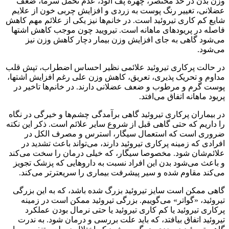
وزن بدن در حد مختصر، چهره پف آلود، عدم تحمل سرما، ضعف
عضلانی، تغییر رنگ پوست به زردی و افزایش چربی خون از علایم
شایع کم کاری تیروئید است. در خانم‌ها نیز یکی از علائم مهم کاهش
فاصله در پریودهای ماهانه است. تیرویید چون موجب کاهش اشتها
می‌شود گاهی به جای افزایش وزن بیمار دچار کاهش وزن نیز
می‌شود.
در حالت پرکاری تیروئید علائمی نظیر احساس اضطراب، تپش قلب
مداوم و تحریک پذیری، تعریق، کاهش وزن علی رغم افزایش اشتها،
پوست گرم و مرطوب و ضعف عضلانی دارند. در خانم‌ها تاخیر در
پریود ماهانه اتفاق می‌افتد.
در بیماران پرکاری تیروئید گاهی برآمدگی چشم‌ها و خیرگی در نگاه
را داریم که حتی گاهی قبل از شروع سایر علائم است. ذکر این نکته
ضروری است که استعمال سیگار، استرس و مصرف الکل در
افرادی که زمینه پرکاری تیروئید دارند، می‌تواند باعث تشدید در
علائم‌شان شود. مخصوصا سیگار، که خیلی درمان را سخت می‌کند
و باعث می‌شود بدن این افراد نسبت به داروهایی که پزشک تجویز
می‌کند مقاوم شده و سیر پیشرفت بیماری را سریعترتر می‌کند.
گاهی ممکن است سایز تیروئید بزرگ شده باشد، که به این بزرگی
تیروئید، «گواتر» می‌گوییم. بزرگی تیروئید ممکن است در زمینه
پرکاری تیروئید یا کم کاری تیروئید یا حتی نرمال بودن عملکرد
تیروئید اتفاق بیافتد، که باید علت بررسی و درمان شود. به ندرت