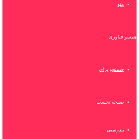
منو
همسو فناوری
جستجو برای
صفحه نخست
تندرستی