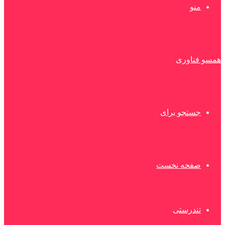
منو
همسو فناوری
جستجو برای
صفحه نخست
تندرستی