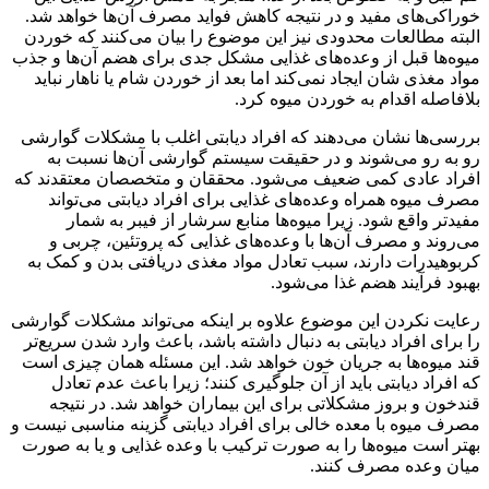
خوراکی‌های مفید و در نتیجه کاهش فواید مصرف آن‌ها خواهد شد.
البته مطالعات محدودی نیز این موضوع را بیان می‌کنند که خوردن
میوه‌ها قبل از وعده‌های غذایی مشکل جدی برای هضم آن‌ها و جذب
مواد مغذی شان ایجاد نمی‌کند اما بعد از خوردن شام یا ناهار نباید
بلافاصله اقدام به خوردن میوه کرد.
بررسی‌ها نشان می‌دهند که افراد دیابتی اغلب با مشکلات گوارشی
رو به رو می‌شوند و در حقیقت سیستم گوارشی آن‌ها نسبت به
افراد عادی کمی ضعیف می‌شود. محققان و متخصصان معتقدند که
مصرف میوه همراه وعده‌های غذایی برای افراد دیابتی می‌تواند
مفیدتر واقع شود. زیرا میوه‌ها منابع سرشار از فیبر به شمار
می‌روند و مصرف آن‌ها با وعده‌های غذایی که پروتئین، چربی و
کربوهیدرات دارند، سبب تعادل مواد مغذی دریافتی بدن و کمک به
بهبود فرآیند هضم غذا می‌شود.
رعایت نکردن این موضوع علاوه بر اینکه می‌تواند مشکلات گوارشی
را برای افراد دیابتی به دنبال داشته باشد، باعث وارد شدن سریع‌تر
قند میوه‌ها به جریان خون خواهد شد. این مسئله همان چیزی است
که افراد دیابتی باید از آن جلوگیری کنند؛ زیرا باعث عدم تعادل
قندخون و بروز مشکلاتی برای این بیماران خواهد شد. در نتیجه
مصرف میوه با معده خالی برای افراد دیابتی گزینه مناسبی نیست و
بهتر است میوه‌ها را به صورت ترکیب با وعده غذایی و یا به صورت
میان وعده مصرف کنند.