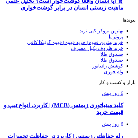
🧬 آیا انسان واقعاً گوشت‌خوار است؟ تحلیل علمی
ماهیت زیستی انسان در برابر گوشت‌خواری
پیوندها
بهترین بروکر کپی ترید
پروتز پا
خرید بهترین قهوه | خرید قهوه | قهوه گرنیکا کافی
خرید ظروف یکبار مصرف
صندوق طلا
صندوق طلا
کوشش رادیاتور
وام فوری
بازار و کسب و کار
6 روز پیش
کلید مینیاتوری زیمنس (MCB) | کاربرد، انواع تیپ و
قیمت خرید
6 روز پیش
رله حفاظتی زیمنس | کاربرد در حفاظت تجهیزات