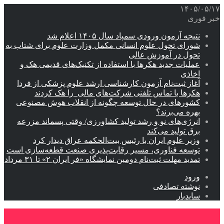
۱۴۰۵/۰۵/۱۷
خبر فوری
نتیجه آزمون ورودی سمپاد سال ۱۴۰۵ اعلام شد
شورای تحول علوم انسانی مکمل وزارت علوم برای شتاب به
تحول در آموزش عالی
عملیات جدید هکرها با استفاده از تکنیک‌های قدیمی هک و
اخاذی
آغاز ثبت‌نام‌ آزمون کارشناسی ارشد علوم پزشکی از فردا
هکرها با تماس تلفنی شرکت‌های مالی را هک کردند
کشورهای در حال توسعه چگونه از انقلاب هوش مصنوعی
بهره می‌برند؟
انرژی‌های نو و رشد تولید کشاورزی/ وقتی پسماند مزرعه‌
برق تولید می‌کند
وزیر علوم ایران با رئیس بیت‌الحکمه عراق دیدار کرد
توسعه فناوری، مسیر رقابت‌پذیری صنعت قطعه‌سازی است
تمدید مهلت ثبت‌نام دومین نمایشگاه «فر ایران ۲» تا ۳۱ مرداد
ورود
نوشته تصادفی
سایدبار