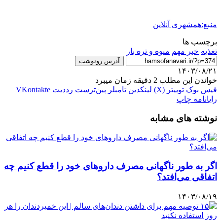
منبع:همشهری آنلاین
برچسب ها
تغذیه
خبر مهم
میوه و تره بار
آدرس رونوشت
۱۴۰۳/۰۸/۲۱
خواندن این مطلب 2 دقیقه زمان میبرد
فیس بوک
توییتر (X)
لینکدین
‫تامبلر
‫پین‌ترست
‫رددیت
‫VKontakte
رایانامه
چاپ
نوشته های مشابه
اگر به طور ناگهانی مصرف داروهای خود را قطع کنیم چه
اتفاقی می‌افتد؟
۱۴۰۳/۰۸/۱۹