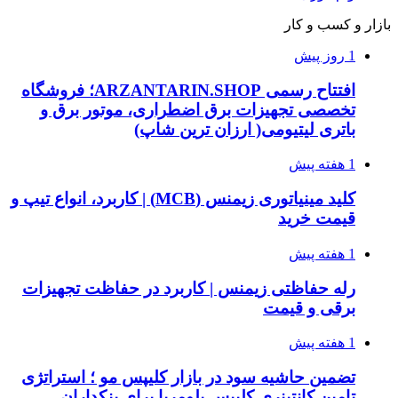
بازار و کسب و کار
1 روز پیش
افتتاح رسمی ARZANTARIN.SHOP؛ فروشگاه
تخصصی تجهیزات برق اضطراری، موتور برق و
باتری لیتیومی( ارزان ترین شاپ)
1 هفته پیش
کلید مینیاتوری زیمنس (MCB) | کاربرد، انواع تیپ و
قیمت خرید
1 هفته پیش
رله حفاظتی زیمنس | کاربرد در حفاظت تجهیزات
برقی و قیمت
1 هفته پیش
تضمین حاشیه سود در بازار کلیپس مو ؛ استراتژی
تامین کانتینری کلیپس پلومریا برای بنکداران