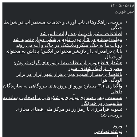
۱۴۰۵/۰۵/۱۸
خبر فوری
بررسی راهکارهای تاب آوری و خدمات مستمر آب در شرایط
جنگی
اطلاعات مشتریان سازنده رایانه فاش شد
مهلت ثبت‌نام در ۵ آزمون علوم پزشکی دوباره تمدید شد
روبات ها به جنگ میکروپلاستیک در خاک و آب می روند
پایان درآمدزایی از بازنشر محتوا در ایکس؛ پاداش به محتوای
اورجینال
هشدار قاطع وزیر ارتباطات به اپراتورهای گران فروش/
مصرف ترافیک شفاف شود
یافته‌های جدید از آسیب پذیری هزار شهر ایران در برابر
آلودگی هوا
واگذاری ۳.۱ میلیارد یورو از پروژه‌های نیروگاهی به سازندگان
داخلی
نشست رئیس صندوق نوآوری و شکوفایی با اصحاب رسانه به
مناسبت روز خبرنگار
تسویه فرامرزی با رمزارز در مرکز ملی فضای مجازی
بررسی شد
ورود
نوشته تصادفی