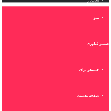
سایدبار
منو
همسو فناوری
جستجو برای
صفحه نخست