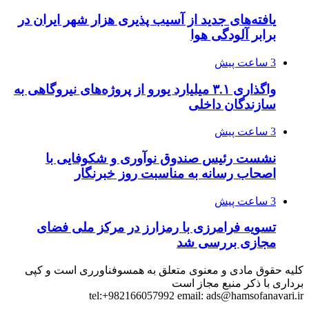
یافته‌های جدید از آسیب پذیری هزار شهر ایران در
برابر آلودگی هوا
3 ساعت پیش
واگذاری ۳.۱ میلیارد یورو از پروژه‌های نیروگاهی به
سازندگان داخلی
3 ساعت پیش
نشست رئیس صندوق نوآوری و شکوفایی با
اصحاب رسانه به مناسبت روز خبرنگار
3 ساعت پیش
تسویه فرامرزی با رمزارز در مرکز ملی فضای
مجازی بررسی شد
کلیه حقوق مادی و معنوی متعلق به همسوفناورری است و کپی
برداری با ذکر منبع مجاز است
tel:+982166057992 email:
ads@hamsofanavari.ir