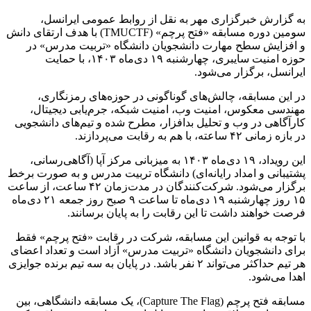
به گزارش خبرگزاری مهر به نقل از روابط عمومی ایرانسل،
سومین دوره مسابقه «فتح پرچم» (TMUCTF) با هدف ارتقای دانش
و افزایش سطح مهارت دانشجویان دانشگاه «تربیت مدرس» در
حوزه امنیت سایبری، چهارشنبه ۱۹ دی‌ماه ۱۴۰۳، با حمایت
ایرانسل، برگزار می‌شود.
در این مسابقه، چالش‌های گوناگونی در حوزه‌های رمزنگاری،
مهندسی معکوس، امنیت وب، امنیت شبکه، جرم‌یابی دیجیتال،
کارآگاهی در وب و تحلیل بدافزار، مطرح شده و تیم‌های دانشجویی
در بازه زمانی ۴۲ ساعته، با هم به رقابت می‌پردازند.
این رویداد، ۱۹ دی‌ماه ۱۴۰۳ به میزبانی مرکز آپا (آگاهی‌رسانی،
پشتیبانی و امداد رایانه‌ای) دانشگاه تربیت مدرس و به‌ صورت برخط
برگزار می‌شود. شرکت‌کنندگان در مدت‌زمان ۴۲ ساعت، از ساعت
۱۵ روز چهارشنبه ۱۹ دی‌ماه تا ساعت ۹ صبح روز جمعه ۲۱ دی‌ماه
فرصت خواهند داشت تا این رقابت را به پایان برسانند.
با توجه به قوانین این مسابقه، شرکت در رقابت «فتح پرچم» فقط
برای دانشجویان دانشگاه «تربیت ‌مدرس» آزاد است و تعداد اعضای
هر تیم حداکثر می‌تواند ۲ نفر باشد. در پایان به سه تیم برنده جوایزی
اهدا می‌شود.
مسابقه فتح پرچم (Capture The Flag)، یک مسابقه دانشگاهی، بین