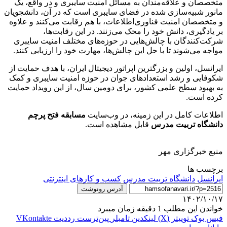
متخصصان و علاقه‌مندان به مسائل امنیت سایبری و در واقع، یک
مانور شبیه‌سازی ‌شده در فضای سایبری است که در آن، دانشجویان
و متخصصان امنیت فناوری‌اطلاعات، با هم رقابت می‌کنند و علاوه
بر یادگیری، دانش خود را محک می‌زنند. در این رقابت‌ها،
شرکت‌کنندگان با چالش‌هایی در حوزه‌های مختلف امنیت سایبری
مواجه می‌شوند تا با حل این چالش‌ها، مهارت خود را ارزیابی کنند.
ایرانسل، اولین و بزرگترین اپراتور دیجیتال ایران، با هدف حمایت از
شکوفایی و رشد استعدادهای جوان در حوزه امنیت سایبری و کمک
به بهبود سطح علمی کشور، برای دومین سال، از این رویداد حمایت
کرده است.
اطلاعات کامل در این زمینه، در وب‌سایت
مسابقه فتح پرچم
دانشگاه تربیت مدرس
قابل مشاهده است.
منبع خبرگزاری مهر
برچسب ها
ایرانسل
دانشگاه تربیت مدرس
کسب و کارهای اینترنتی
آدرس رونوشت
۱۴۰۲/۱۰/۱۷
خواندن این مطلب 1 دقیقه زمان میبرد
فیس بوک
توییتر (X)
لینکدین
‫تامبلر
‫پین‌ترست
‫رددیت
‫VKontakte