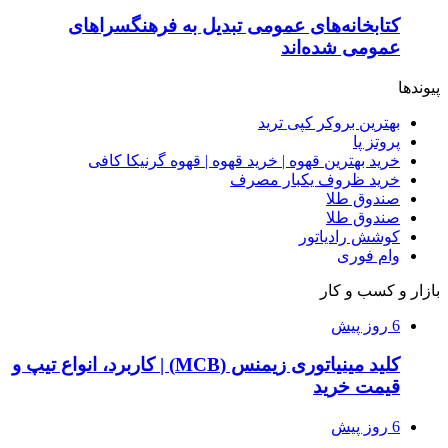
کتابخانه‌های عمومی تبدیل به فرهنگسراهای
عمومی شده‌اند
پیوندها
بهترین بروکر کپی ترید
پروتز پا
خرید بهترین قهوه | خرید قهوه | قهوه گرنیکا کافی
خرید ظروف یکبار مصرف
صندوق طلا
صندوق طلا
کوشش رادیاتور
وام فوری
بازار و کسب و کار
6 روز پیش
کلید مینیاتوری زیمنس (MCB) | کاربرد، انواع تیپ و
قیمت خرید
6 روز پیش