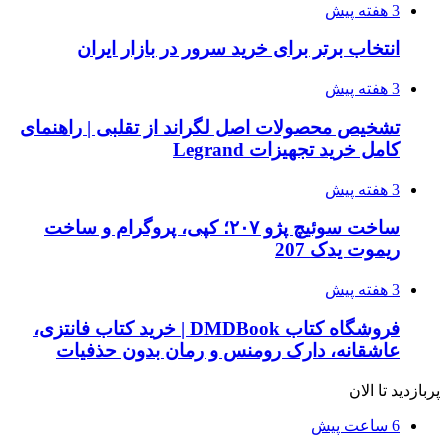
3 هفته پیش
انتخاب برتر برای خرید سرور در بازار ایران
3 هفته پیش
تشخیص محصولات اصل لگراند از تقلبی | راهنمای
کامل خرید تجهیزات Legrand
3 هفته پیش
ساخت سوئیچ پژو ۲۰۷؛ کپی، پروگرام و ساخت
ریموت یدک 207
3 هفته پیش
فروشگاه کتاب DMDBook | خرید کتاب فانتزی،
عاشقانه، دارک رومنس و رمان بدون حذفیات
پربازدید تا الان
6 ساعت پیش