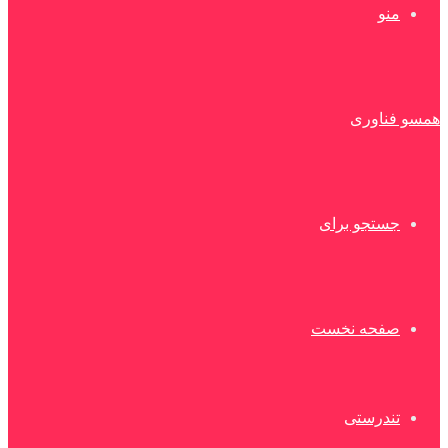
منو
همسو فناوری
جستجو برای
صفحه نخست
تندرستی