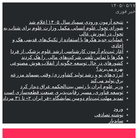
۱۴۰۵/۰۵/۱۷
خبر فوری
نتیجه آزمون ورودی سمپاد سال ۱۴۰۵ اعلام شد
شورای تحول علوم انسانی مکمل وزارت علوم برای شتاب به
تحول در آموزش عالی
عملیات جدید هکرها با استفاده از تکنیک‌های قدیمی هک و
اخاذی
آغاز ثبت‌نام‌ آزمون کارشناسی ارشد علوم پزشکی از فردا
هکرها با تماس تلفنی شرکت‌های مالی را هک کردند
کشورهای در حال توسعه چگونه از انقلاب هوش مصنوعی
بهره می‌برند؟
انرژی‌های نو و رشد تولید کشاورزی/ وقتی پسماند مزرعه‌
برق تولید می‌کند
وزیر علوم ایران با رئیس بیت‌الحکمه عراق دیدار کرد
توسعه فناوری، مسیر رقابت‌پذیری صنعت قطعه‌سازی است
تمدید مهلت ثبت‌نام دومین نمایشگاه «فر ایران ۲» تا ۳۱ مرداد
ورود
نوشته تصادفی
سایدبار