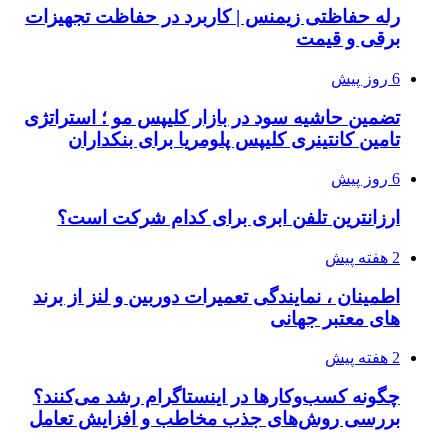
رله حفاظتی زیمنس | کاربرد در حفاظت تجهیزات
برقی و قیمت
6 روز پیش
تضمین حاشیه سود در بازار کلیپس مو ؛ استراتژی
تامین کانتینری کلیپس پلومریا برای بنکداران
6 روز پیش
ارزانترین تلفن ابری برای کدام شرکت است؟
2 هفته پیش
اطمینان ، نمایندگی تعمیرات دوربین و لنز از برند
های معتبر جهانی
2 هفته پیش
چگونه کسب‌وکارها در اینستاگرام رشد می‌کنند؟
بررسی روش‌های جذب مخاطب و افزایش تعامل