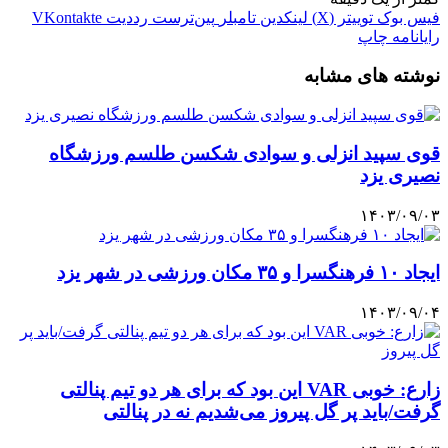
فیس بوک
توییتر (X)
لینکدین
‫تامبلر
‫پین‌ترست
‫رددیت
‫VKontakte
رایانامه
چاپ
نوشته های مشابه
قوی سپید انزلی و سوادی شکسن طلسم ورزشگاه
نصیری یزد
۱۴۰۳/۰۹/۰۳
ایجاد ۱۰ فرهنگسرا و ۳۵ مکان ورزشی در شهر یزد
۱۴۰۳/۰۹/۰۴
زارع: خوبی VAR این بود که برای هر دو تیم پنالتی
گرفت/باید پر گل پیروز می‌شدیم نه در پنالتی