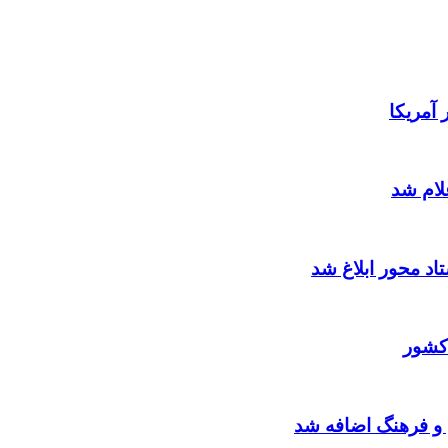
آمریکا
لام شد
د محور ابلاغ شد
کشور
 و فرهنگ اضافه شد