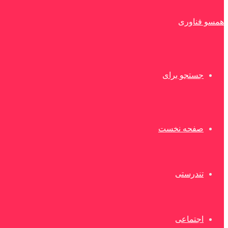
همسو فناوری
جستجو برای
صفحه نخست
تندرستی
اجتماعی