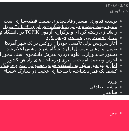
۱۴۰۵/۰۵/۱۵
خبر فوری
توسعه فناوری، مسیر رقابت‌پذیری صنعت قطعه‌سازی است
تمدید مهلت ثبت‌نام دومین نمایشگاه «فر ایران ۲» تا ۳۱ مرداد
راه‌اندازی رشته کره‌ای و برگزاری آزمون TOPIK در دانشگاه تهران
متا از نخست وزیر هند عذرخواهی کرد
آغاز سرویس پولی تاکسی خودران زوکس در یک شهر آمریکا
تقویم آموزشی نیمسال اول دانشگاه شهید بهشتی اعلام شد
دستور جدید وزارت علوم درباره پذیرش دانشجوی استاد محور اب
آخرین وضعیت امنیت سایبری زیرساخت‌های راه‌آهن کشور
آمار و بیوانفورماتیک به دانشکده هوش مصنوعی علم و فرهنگ 
کشف یک قمر ناشناخته با ساختاری عجیب در سیارک «نیسا»
ورود
نوشته تصادفی
سایدبار
منو