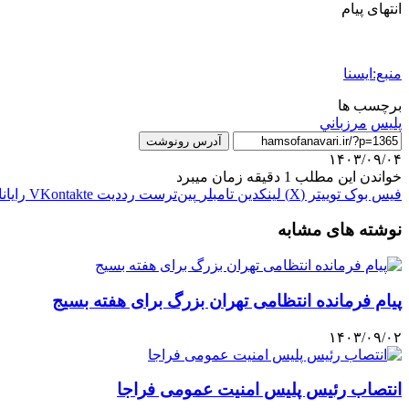
انتهای پیام
منبع:ایسنا
برچسب ها
پليس
مرزباني
آدرس رونوشت
۱۴۰۳/۰۹/۰۴
خواندن این مطلب 1 دقیقه زمان میبرد
فیس بوک
توییتر (X)
لینکدین
‫تامبلر
‫پین‌ترست
‫رددیت
‫VKontakte
رایان
نوشته های مشابه
پیام فرمانده انتظامی تهران بزرگ برای هفته بسیج
۱۴۰۳/۰۹/۰۲
انتصاب رئیس پلیس امنیت عمومی فراجا