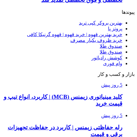
پیوندها
بهترین بروکر کپی ترید
پروتز پا
خرید بهترین قهوه | خرید قهوه | قهوه گرنیکا کافی
خرید ظروف یکبار مصرف
صندوق طلا
صندوق طلا
کوشش رادیاتور
وام فوری
بازار و کسب و کار
5 روز پیش
کلید مینیاتوری زیمنس (MCB) | کاربرد، انواع تیپ و
قیمت خرید
5 روز پیش
رله حفاظتی زیمنس | کاربرد در حفاظت تجهیزات
برقی و قیمت