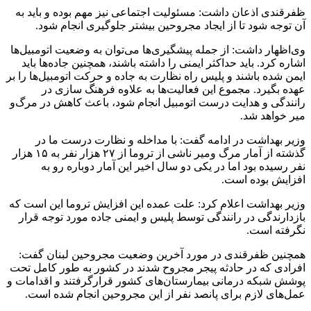
ظفرقندی اذعان داشت: مسئولیت اجتماعی نیز مهم بوده و باید به
آن توجه شود تا از ایجاد مجروحین بیشتر جلوگیری انجام شود.
وی‌اظهار داشت: از جمله پیشگیری‌ها می‌توان به وضعیت اتومبیل‌ها
اشاره کرد. باید حداکثر ایمنی را داشته باشند، همچنین جاده‌ها باید
ایمن شده باشند و پلیس راه نظارت به جاده و حرکت اتومبیل‌ها را بر
عهده بگیرد. مجموع این فعالیت‌ها به علاوه فرهنگ سازی در
رانندگی و هدایت درست اتومبیل انجام شود، باعث کاهش در مرگ‌و
میر خواهد شد.
وزیر بهداشت در ادامه گفت: با مداخله و نظارت درست ما در
گذشته از آمار مرگ ومیر ناشی از تروما از ۲۷ هزار نفر به ۱۵ هزار
نفر رسیده بود اما در یکی دو سال اخیر این آمار دوباره رو به
افزایش بوده است.
وزیر بهداشت اعلام کرد: علت عمده این افزایش تروما این است که
بازدارندگی در رانندگی توسط پلیس و ایمنی جاده مورد توجه قرار
نگرفته است.
همچنین ظفرقندی در مورد آخرین وضعیت مجروحین لبنان گفت:
افرادی که در حادثه پیجر مجروح شدند در کشور به طور کامل تحت
پوشش شبکه درمانی بیمارستان‌های کشور قرارگرفتند و اقدامات و
عمل‌های لازم برای پانصد نفر از این مجروحین انجام شده است.