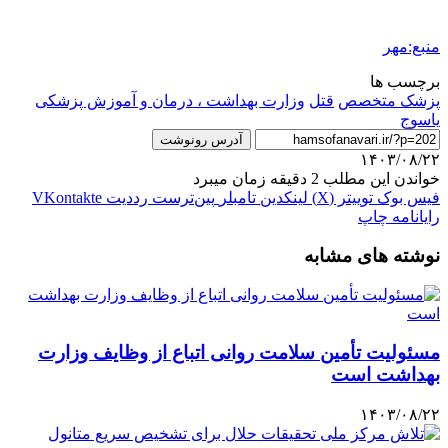
منبع:مهر
برچسب ها
پزشک متخصص
قتل
وزارت بهداشت ، درمان و آموزش پزشکی
یاسوج
آدرس رونوشت
۱۴۰۳/۰۸/۲۲
خواندن این مطلب 2 دقیقه زمان میبرد
فیس بوک
توییتر (X)
لینکدین
‫تامبلر
‫پین‌ترست
‫رددیت
‫VKontakte
رایانامه
چاپ
نوشته های مشابه
مسئولیت تأمین سلامت روانی اتباع از وظایف وزارت
بهداشت است
۱۴۰۳/۰۸/۲۲