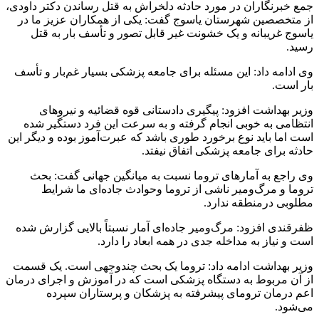
جمع خبرنگاران در مورد حادثه دلخراش به قتل رساندن دکتر داودی،
از متخصصین شهرستان یاسوج گفت: یکی از همکاران عزیز ما در
یاسوج غریبانه و یک خشونت غیر قابل تصور و تأسف بار به قتل
رسید.
وی ادامه داد: این مسئله برای جامعه پزشکی بسیار غم‌بار و تأسف
بار است.
وزیر بهداشت افزود: پیگیری دادستانی قوه قضائیه و نیروهای
انتظامی به خوبی انجام گرفته و به سرعت این فرد دستگیر شده
است اما باید نوع برخورد طوری باشد که عبرت‌آموز بوده و دیگر این
حادثه برای جامعه پزشکی اتفاق نیفتد.
وی راجع به آمارهای تروما نسبت به میانگین جهانی گفت: بحث
تروما و مرگ‌ومیر ناشی از تروما وحوادث جاده‌ای ما شرایط
مطلوبی درمنطقه ندارد.
ظفرقندی افزود: مرگ‌ومیر جاده‌ای آمار نسبتاً بالایی گزارش شده
است و نیاز به مداخله جدی در همه ابعاد را دارد.
وزیر بهداشت ادامه داد: تروما یک بحث چندوجهی است. یک قسمت
از آن مربوط به دستگاه پزشکی است که در آموزش و اجرای درمان
اعم درمان ترومای پیشرفته به پزشکان و پرستاران سپرده
می‌شود.