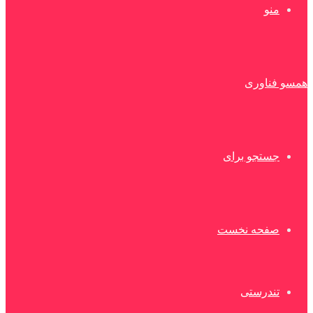
منو
همسو فناوری
جستجو برای
صفحه نخست
تندرستی