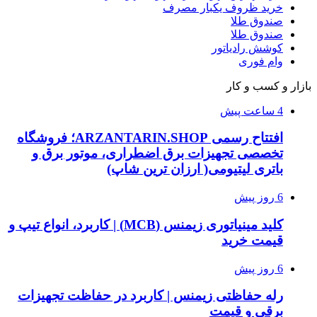
خرید ظروف یکبار مصرف
صندوق طلا
صندوق طلا
کوشش رادیاتور
وام فوری
بازار و کسب و کار
4 ساعت پیش
افتتاح رسمی ARZANTARIN.SHOP؛ فروشگاه
تخصصی تجهیزات برق اضطراری، موتور برق و
باتری لیتیومی( ارزان ترین شاپ)
6 روز پیش
کلید مینیاتوری زیمنس (MCB) | کاربرد، انواع تیپ و
قیمت خرید
6 روز پیش
رله حفاظتی زیمنس | کاربرد در حفاظت تجهیزات
برقی و قیمت