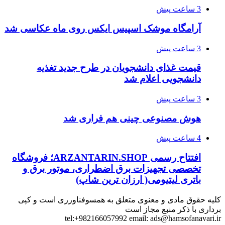
3 ساعت پیش
آرامگاه موشک اسپیس ایکس روی ماه عکاسی شد
3 ساعت پیش
قیمت غذای دانشجویان در طرح جدید تغذیه
دانشجویی اعلام شد
3 ساعت پیش
هوش مصنوعی چینی هم فراری شد
4 ساعت پیش
افتتاح رسمی ARZANTARIN.SHOP؛ فروشگاه
تخصصی تجهیزات برق اضطراری، موتور برق و
باتری لیتیومی( ارزان ترین شاپ)
کلیه حقوق مادی و معنوی متعلق به همسوفناورری است و کپی
برداری با ذکر منبع مجاز است
tel:+982166057992 email:
ads@hamsofanavari.ir