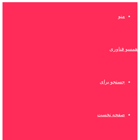
منو
همسو فناوری
جستجو برای
صفحه نخست