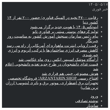
۱۴۰۵/۰۵/۱۷
خبر فوری
رقابت ۴۷۰۰ نخبه در المپیک فناوری/ حضور ۲۰۰ نفر از ۱۴
کشور دنیا
اینوتکس۱۴۰۵ با هویت جدید برگزار می‌شود
تولید کرم‌های پوستی مبتنی بر فناوری نانو
پیام رئیس سازمان سنجش آموزش کشور به مناسبت روز
خبرنگار
رقیب اروپایی اینترنت ماهواره ای آمریکایی از راه می رسد
کاهش مصرف انرژی ساختمان‌ها با ترکیب آتریوم و انرژی
خورشیدی
آرامگاه موشک اسپیس ایکس روی ماه عکاسی شد
قیمت غذای دانشجویان در طرح جدید تغذیه دانشجویی اعلام
شد
هوش مصنوعی چینی هم فراری شد
افتتاح رسمی ARZANTARIN.SHOP؛ فروشگاه تخصصی
تجهیزات برق اضطراری، موتور برق و باتری لیتیومی( ارزان
ترین شاپ)
ورود
نوشته تصادفی
سایدبار