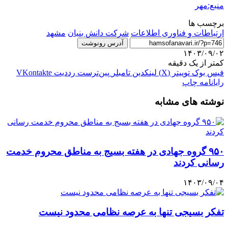
منبع:مهر
برچسب ها
ارتباطات و فناوری اطلاعات
شرکت دانش بنیان
مشهد
آدرس رونوشت
۱۴۰۳/۰۹/۰۲
کمتر از یک دقیقه
فیس بوک
توییتر (X)
لینکدین
‫تامبلر
‫پین‌ترست
‫رددیت
‫VKontakte
رایانامه
چاپ
نوشته های مشابه
۹۵۰ گروه جهادی در هفته بسیج به مناطق محروم خدمت
رسانی کردند
۱۴۰۳/۰۹/۰۴
تفکر بسیجی تنها به عرصه نظامی محدود نیست