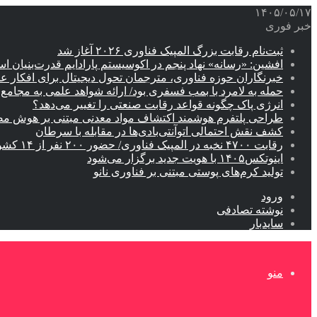
۱۴۰۵/۰۵/۱۷
خبر فوری
ثبت‌نام رقابت بزرگ المپیک فناوری ۲۰۲۶ آغاز شد
افشین: «رسانه» نهاد پنجم در اکوسیستم پارادایم قدرت‌بنیان ا
خبرنگاران حوزه فناوری، مترجمان تحول دیجیتال برای افکار 
حمله به لامرد با بمب فسفری بود/ ارائه شواهد علمی به مجامع ب
انرژی پاک چگونه قواعد رقابت صنعتی را تغییر می‌دهد؟
طراحی پلتفرم هوشمند اکتشاف مواد معدنی مبتنی بر هوش م
کشف نقش احتمالی اتوآنتی‌بادی‌ها در مقابله با سرطان
رقابت ۴۷۰۰ نخبه در المپیک فناوری/ حضور ۲۰۰ نفر از ۱۴ کشور دنیا
اینوتکس۱۴۰۵ با هویت جدید برگزار می‌شود
تولید کرم‌های پوستی مبتنی بر فناوری نانو
ورود
نوشته تصادفی
سایدبار
منو