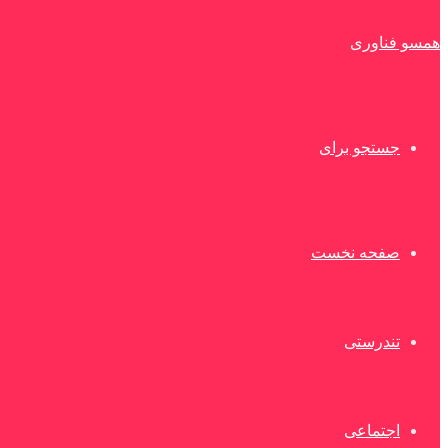
همسو فناوری
جستجو برای
صفحه نخست
تندرستی
اجتماعی