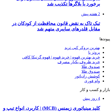
برخورد با بلاگرها تکذیب شد
2 هفته پیش
تیک تاک به نقض قانون محافظت از کودکان در
مقابل قلدرهای سایبری متهم شد
پیوندها
بهترین بروکر کپی ترید
پروتز پا
خرید بهترین قهوه | خرید قهوه | قهوه گرنیکا کافی
خرید ظروف یکبار مصرف
صندوق طلا
صندوق طلا
کوشش رادیاتور
وام فوری
بازار و کسب و کار
4 روز پیش
کلید مینیاتوری زیمنس (MCB) | کاربرد، انواع تیپ و