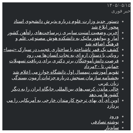
۱۴۰۵/۰۵/۱۵
خبر فوری
دستور جدید وزارت علوم درباره پذیرش دانشجوی استاد
محور ابلاغ شد
آخرین وضعیت امنیت سایبری زیرساخت‌های راه‌آهن کشور
آمار و بیوانفورماتیک به دانشکده هوش مصنوعی علم و
فرهنگ اضافه شد
کشف یک قمر ناشناخته با ساختاری عجیب در سیارک «نیسا»
روباتی با دستان اره ای به نجات انسان‌ها می رود
فرصت دانش‌آموختگان برتر دکتری‌ برای دریافت تسهیلات
حمایتی تا ۲۰مرداد
تقویم آموزشی نیمسال اول دانشگاه خوارزمی اعلام شد
بخشنامه سازمان سنجش درباره جزئیات آزمون بسندگی
زبان عربی
خالی ماندن کرسی‌های بین‌المللی جایگاه ایران را به دیگر
کشورها می‌دهد
اوپن ای آی بهای ترجیح کارمندان خارجی به آمریکایی را می
پردازد
ورود
نوشته تصادفی
سایدبار