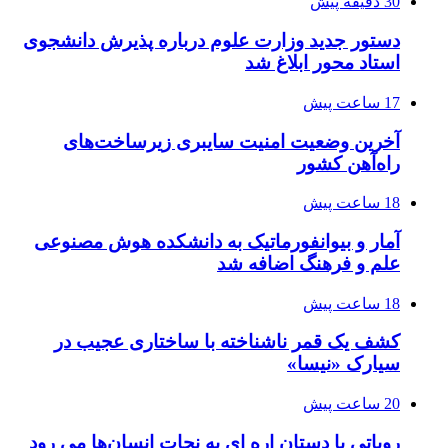
30 دقیقه پیش
دستور جدید وزارت علوم درباره پذیرش دانشجوی
استاد محور ابلاغ شد
17 ساعت پیش
آخرین وضعیت امنیت سایبری زیرساخت‌های
راه‌آهن کشور
18 ساعت پیش
آمار و بیوانفورماتیک به دانشکده هوش مصنوعی
علم و فرهنگ اضافه شد
18 ساعت پیش
کشف یک قمر ناشناخته با ساختاری عجیب در
سیارک «نیسا»
20 ساعت پیش
روباتی با دستان اره ای به نجات انسان‌ها می رود