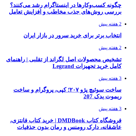
چگونه کسب‌وکارها در اینستاگرام رشد می‌کنند؟
بررسی روش‌های جذب مخاطب و افزایش تعامل
2 هفته پیش
انتخاب برتر برای خرید سرور در بازار ایران
2 هفته پیش
تشخیص محصولات اصل لگراند از تقلبی | راهنمای
کامل خرید تجهیزات Legrand
3 هفته پیش
ساخت سوئیچ پژو ۲۰۷؛ کپی، پروگرام و ساخت
ریموت یدک 207
3 هفته پیش
فروشگاه کتاب DMDBook | خرید کتاب فانتزی،
عاشقانه، دارک رومنس و رمان بدون حذفیات