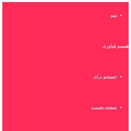
منو
همسو فناوری
جستجو برای
صفحه نخست