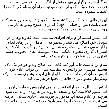
به گزارش خبرگزاری مهر به نقل از انگجت، به نظر می رسد او
فرصت حذف تیک تاک و اپ ادیت ویدئو همراه آن به نام کپ کات را
غنیمت شمرده است.
این درحالی است که روز گذشته تیک تاک و چند اپ متعلق به شرکت
چینی بایت دنس از جمله CapCut که برای اصلاح ویدئو به کار می
رود برای چند ساعت در آمریکا مسدود شدند.
اپ ادیتس اینستاگرام برای افرادی مناسب است که ویدئوها را در
موبایل خود اصلاح می کنند و مجموعه ای کامل از ابزارهای ابداعی
را ارائه می دهد. این مجموعه شامل ثبت ویدئو با کیفیت بالا، قابلیت
اشتراک گذاری محتوای بایگانی شده، موسیقی های محبوب، چشم
اندازی درباره عملکرد ریلز کاربر و غیره است.
تمام این قابلیت ها یادآور کپ کات، اپ اصلاح ویدئو خواهر تیک تاک
هستند. موسری در واکنش به مقایسه میان این دواپ اعلام کرد
ادیتس همان کپ کات است اما ابزارهای ادیت بیشتری نسبت به یک
ویدئوساز معمول برای خالقان محتوا فراهم می کند.
ادیتس در حال حاضر ارائه نشده اما می توان پیش سفارش آن را در
اپ استور iOS ثبت کرد و نسخه اندروید نیز به زودی ارائه می شود.
هرچند او اعلام شده اپ مذکور در فوریه سال جاری میلادی عرضه
می شود، اما در صفحه اپ استور تاریخ عرضه ۱۳ مارس اعلام شده
است.