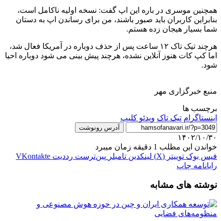
همچنین موسری در باره این اپ گفت: نسخه اولیه ناکامل است،
بنابراین کاربران باید صبور باشند، من برای رساندن اپ به دستان
شما بسیار هیجان زده هستم.
هرچند تیک تاک ۱۲ ساعت پس از حذف دوباره در آمریکا فعال شد،
اما کپ کات هنوز آنلاین نشده، هرچند پیش بینی می شود دوباره احیا
شود.
منبع خبرگزاری مهر
برچسب ها
اینستاگرام
تیک تاک
ویدئو کلیپ
آدرس رونوشت
۱۴۰۲/۱۰/۳۰
خواندن این مطلب 1 دقیقه زمان میبرد
فیس بوک
توییتر (X)
لینکدین
‫تامبلر
‫پین‌ترست
‫رددیت
‫VKontakte
رایانامه
چاپ
نوشته های مشابه