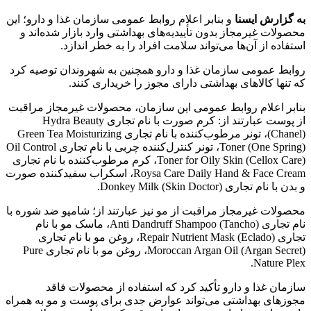
به گزارش ایسنا
و بنابر اعلام روابط عمومی سازمان غذا و دارو؛ این
محصولات غیرمجاز بدون تأییدیه‌های بهداشتی وارد بازار شده‌اند و
استفاده از آن‌ها می‌تواند سلامت افراد را به خطر اندازد.
روابط عمومی سازمان غذا و دارو همچنین به شهروندان توصیه کرد
که تنها کالاهای بهداشتی دارای مجوز را خریداری کنند.
بنابر اعلام روابط عمومی این سازمان، محصولات غیرمجاز مراقبت
از پوست عبارتند از: کرم صورت با نام تجاری Hydra Beauty
(Chanel)، تونر مرطوب‌کننده با نام تجاری Green Tea Moisturizing
Toner (One Spring)، تونر کنترل‌کننده چربی با نام تجاری Oil Control
Toner for Oily Skin (Cellox Care)، کرم مرطوب‌کننده با نام تجاری
Roysa Care Daily Hand & Face Cream، اسکراب سفیدکننده صورت
و بدن با نام تجاری Donkey Milk (Skin Doctor).
محصولات غیرمجاز مراقبت از مو نیز عبارتند از؛ شامپو ضد شوره با
نام تجاری Anti Dandruff Shampoo (Tancho)، ماسک مو با نام
تجاری Repair Nutrient Mask (Eclado)، روغن مو با نام تجاری
Moroccan Argan Oil (Argan Secret)، روغن مو با نام تجاری Pure
Nature Plex.
سازمان غذا و دارو تأکید کرد که استفاده از محصولات فاقد
مجوزهای بهداشتی می‌تواند عوارض جدی برای پوست و مو به همراه