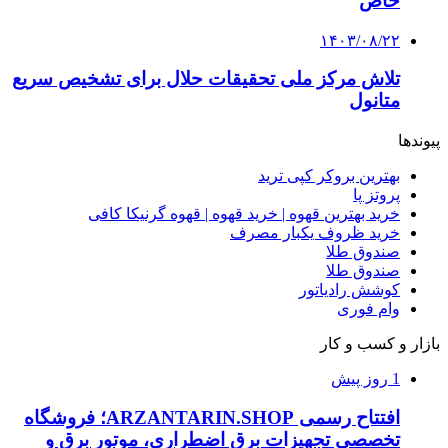
خاص
۱۴۰۳/۰۸/۲۲
تلاش مرکز ملی تحقیقات حلال برای تشخیص سریع
متانول
پیوندها
بهترین بروکر کپی ترید
پروتز پا
خرید بهترین قهوه | خرید قهوه | قهوه گرنیکا کافی
خرید ظروف یکبار مصرف
صندوق طلا
صندوق طلا
کوشش رادیاتور
وام فوری
بازار و کسب و کار
1 روز پیش
افتتاح رسمی ARZANTARIN.SHOP؛ فروشگاه
تخصصی تجهیزات برق اضطراری، موتور برق و