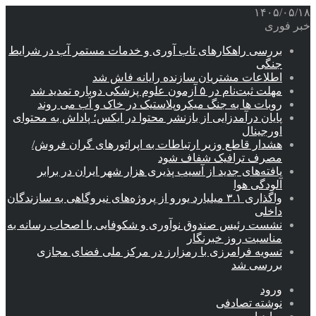
۱۴۰۵/۰۵/۱۸
خبر فوری
بررسی راهکارهای تاب آوری و خدمات مستمر آب در شرایط
جنگی
اطلاعات مشتریان سازنده رایانه فاش شد
مهلت ثبت‌نام در ۵ آزمون علوم پزشکی دوباره تمدید شد
روبات ها به جنگ میکروپلاستیک در خاک و آب می روند
پایان درآمدزایی از بازنشر محتوا در ایکس؛ پاداش به محتوای
اورجینال
هشدار قاطع وزیر ارتباطات به اپراتورهای گران فروش/
مصرف ترافیک شفاف شود
یافته‌های جدید از آسیب پذیری هزار شهر ایران در برابر
آلودگی هوا
واگذاری ۳.۱ میلیارد یورو از پروژه‌های نیروگاهی به سازندگان
داخلی
نشست رئیس صندوق نوآوری و شکوفایی با اصحاب رسانه به
مناسبت روز خبرنگار
تسویه فرامرزی با رمزارز در مرکز ملی فضای مجازی
بررسی شد
ورود
نوشته تصادفی