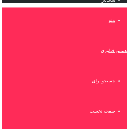
سایدبار
منو
همسو فناوری
جستجو برای
صفحه نخست