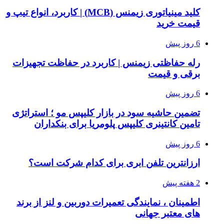
کلید مینیاتوری زیمنس (MCB) | کاربرد، انواع تیپ و
قیمت خرید
6 روز پیش
رله حفاظتی زیمنس | کاربرد در حفاظت تجهیزات
برقی و قیمت
6 روز پیش
تضمین حاشیه سود در بازار کلیپس مو ؛ استراتژی
تامین کانتینری کلیپس پلومریا برای بنکداران
6 روز پیش
ارزانترین تلفن ابری برای کدام شرکت است؟
2 هفته پیش
اطمینان ، نمایندگی تعمیرات دوربین و لنز از برند
های معتبر جهانی