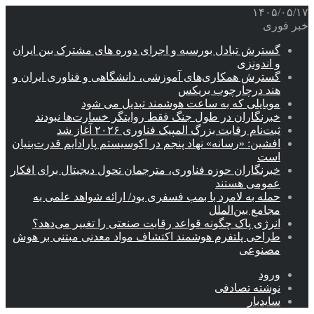
۱۴۰۵/۰۵/۱۷
خبر فوری
گسترش تبادل بورسیه و اجرای دوره های مشترک بین ایران
و اندونزی
گسترش همکاری‌های آموزشی، دانشگاهی و فناوری ایران و
هند درچارچوب بریکس
موبایلی که به ساعت هوشمند تبدیل می شود
خبرنگاران در طول جنگ فقط روایتگر خسارت‌ها نبودند
ثبت‌نام رقابت بزرگ المپیک فناوری ۲۰۲۶ آغاز شد
افشین: «رسانه» نهاد پنجم در اکوسیستم پارادایم قدرت‌بنیان
است
خبرنگاران حوزه فناوری، مترجمان تحول دیجیتال برای افکار
عمومی هستند
حمله به لامرد با بمب فسفری بود/ ارائه شواهد علمی به
مجامع بین‌الملل
انرژی پاک چگونه قواعد رقابت صنعتی را تغییر می‌دهد؟
طراحی پلتفرم هوشمند اکتشاف مواد معدنی مبتنی بر هوش
مصنوعی
ورود
نوشته تصادفی
سایدبار