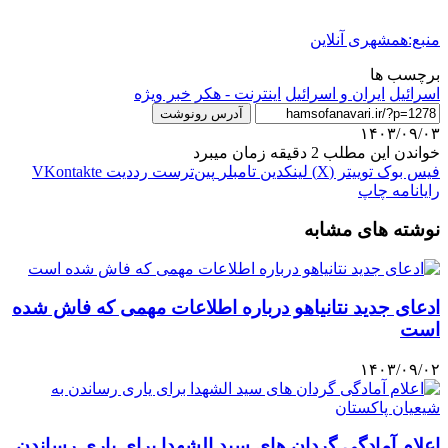
منبع:همشهری آنلاین
برچسب ها
اسرائیل
ایران و اسرائیل
اینترنت - هکر
خبر ویژه
آدرس رونوشت
۱۴۰۳/۰۹/۰۳
خواندن این مطلب 2 دقیقه زمان میبرد
فیس بوک
توییتر (X)
لینکدین
‫تامبلر
‫پین‌ترست
‫رددیت
‫VKontakte
رایانامه
چاپ
نوشته های مشابه
ادعای جدید نتانیاهو درباره اطلاعات مهمی که فاش شده
است
۱۴۰۳/۰۹/۰۲
اعلام آمادگی گردان های سید الشهدا برای یاری رساندن