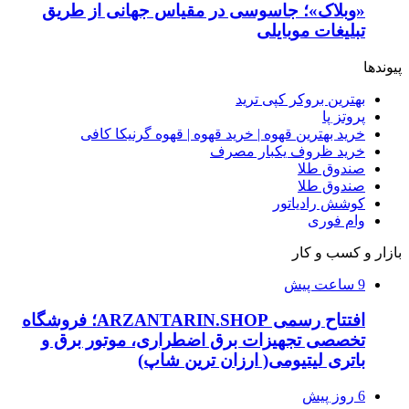
«وبلاک»؛ جاسوسی در مقیاس جهانی از طریق
تبلیغات موبایلی
پیوندها
بهترین بروکر کپی ترید
پروتز پا
خرید بهترین قهوه | خرید قهوه | قهوه گرنیکا کافی
خرید ظروف یکبار مصرف
صندوق طلا
صندوق طلا
کوشش رادیاتور
وام فوری
بازار و کسب و کار
9 ساعت پیش
افتتاح رسمی ARZANTARIN.SHOP؛ فروشگاه
تخصصی تجهیزات برق اضطراری، موتور برق و
باتری لیتیومی( ارزان ترین شاپ)
6 روز پیش