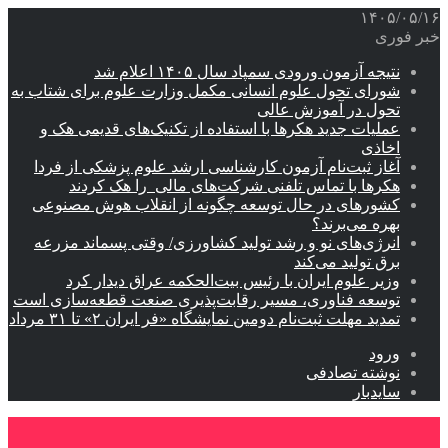
۱۴۰۵/۰۵/۱۶
خبر فوری
نتیجه آزمون ورودی سمپاد سال ۱۴۰۵ اعلام شد
شورای تحول علوم انسانی مکمل وزارت علوم برای شتاب به
تحول در آموزش عالی
عملیات جدید هکرها با استفاده از تکنیک‌های قدیمی هک و
اخاذی
آغاز ثبت‌نام‌ آزمون کارشناسی ارشد علوم پزشکی از فردا
هکرها با تماس تلفنی شرکت‌های مالی را هک کردند
کشورهای در حال توسعه چگونه از انقلاب هوش مصنوعی
بهره می‌برند؟
انرژی‌های نو و رشد تولید کشاورزی/ وقتی پسماند مزرعه‌
برق تولید می‌کند
وزیر علوم ایران با رئیس بیت‌الحکمه عراق دیدار کرد
توسعه فناوری، مسیر رقابت‌پذیری صنعت قطعه‌سازی است
تمدید مهلت ثبت‌نام دومین نمایشگاه «فر ایران ۲» تا ۳۱ مرداد
ورود
نوشته تصادفی
سایدبار