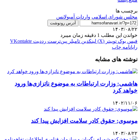
برچسب ها
مجلس شورای اسلامی
واردات آمبولانس
آدرس رونوشت
۱۴۰۳/۰۸/۲۲
خواندن این مطلب 1 دقیقه زمان میبرد
فیس بوک
توییتر (X)
لینکدین
‫تامبلر
‫پین‌ترست
‫رددیت
‫VKontakte
رایانامه
چاپ
نوشته های مشابه
هاشمی: وزارت ارتباطات به موضوع ناتزازی‌ها ورود
خواهد کرد
۱۴۰۲/۱۱/۰۶
موسوی: حقوق کادر سلامت افزایش پیدا کند
۱۴۰۳/۰۸/۲۲