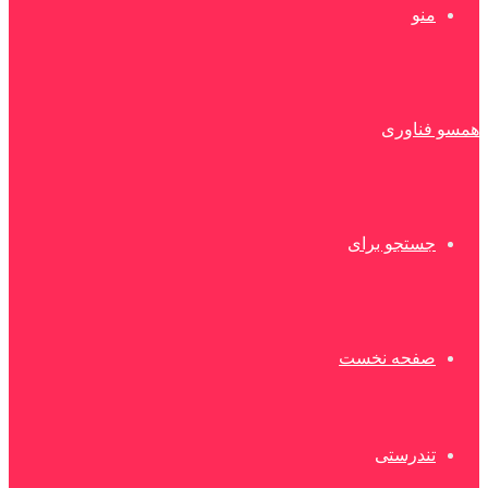
منو
همسو فناوری
جستجو برای
صفحه نخست
تندرستی