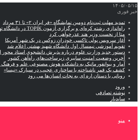
۱۴۰۵/۰۵/۱۵
خبر فوری
تمدید مهلت ثبت‌نام دومین نمایشگاه «فر ایران ۲» تا ۳۱ مرداد
راه‌اندازی رشته کره‌ای و برگزاری آزمون TOPIK در دانشگاه تهران
متا از نخست وزیر هند عذرخواهی کرد
آغاز سرویس پولی تاکسی خودران زوکس در یک شهر آمریکا
تقویم آموزشی نیمسال اول دانشگاه شهید بهشتی اعلام شد
دستور جدید وزارت علوم درباره پذیرش دانشجوی استاد محور اب
آخرین وضعیت امنیت سایبری زیرساخت‌های راه‌آهن کشور
آمار و بیوانفورماتیک به دانشکده هوش مصنوعی علم و فرهنگ 
کشف یک قمر ناشناخته با ساختاری عجیب در سیارک «نیسا»
روباتی با دستان اره ای به نجات انسان‌ها می رود
ورود
نوشته تصادفی
سایدبار
منو