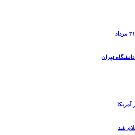
آمریکا
لام شد