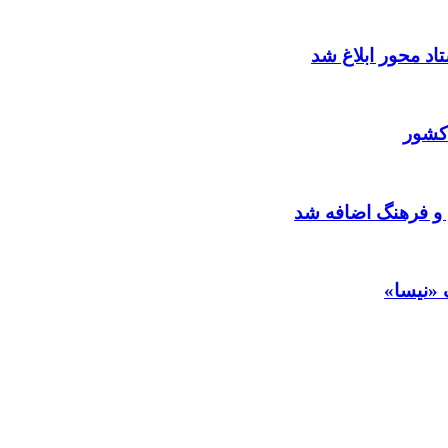
د محور ابلاغ شد
کشور
 و فرهنگ اضافه شد
 «نیسا»