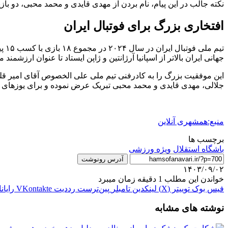
نکته جالب در این پیام، نام بردن از مهدی قایدی و محمد محبی، دو با
افتخاری بزرگ برای فوتبال ایران
تیم
جهانی ایران بالاتر از اسپانیا آرژانتین و ژاپن ایستاد تا عنوان ارزشمند
این موفقیت بزرگ را به کادرفنی تیم ملی علی الخصوص آقای امیر قلع
جلالی، مهدی قایدی و محمد محبی تبریک عرض نموده و برای یوزهای ای
منبع:همشهری آنلاین
برچسب ها
باشگاه استقلال
ویژه ورزشی
آدرس رونوشت
۱۴۰۳/۰۹/۰۲
خواندن این مطلب 1 دقیقه زمان میبرد
فیس بوک
توییتر (X)
لینکدین
‫تامبلر
‫پین‌ترست
‫رددیت
‫VKontakte
رایان
نوشته های مشابه