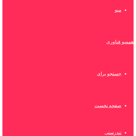
منو
همسو فناوری
جستجو برای
صفحه نخست
تندرستی