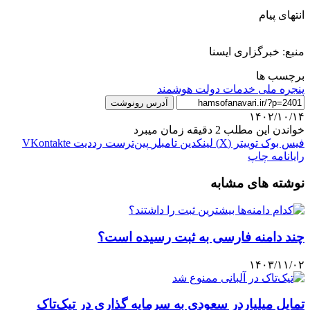
انتهای پیام
منبع: خبرگزاری ایسنا
برچسب ها
پنجره ملی خدمات دولت هوشمند
آدرس رونوشت
۱۴۰۲/۱۰/۱۴
خواندن این مطلب 2 دقیقه زمان میبرد
فیس بوک
توییتر (X)
لینکدین
‫تامبلر
‫پین‌ترست
‫رددیت
‫VKontakte
رایانامه
چاپ
نوشته های مشابه
چند دامنه فارسی به ثبت رسیده است؟
۱۴۰۳/۱۱/۰۲
تمایل میلیاردر سعودی به سرمایه گذاری در تیک‌تاک