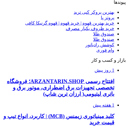
پیوندها
بهترین بروکر کپی ترید
پروتز پا
خرید بهترین قهوه | خرید قهوه | قهوه گرنیکا کافی
خرید ظروف یکبار مصرف
صندوق طلا
صندوق طلا
کوشش رادیاتور
وام فوری
بازار و کسب و کار
1 روز پیش
افتتاح رسمی ARZANTARIN.SHOP؛ فروشگاه
تخصصی تجهیزات برق اضطراری، موتور برق و
باتری لیتیومی( ارزان ترین شاپ)
1 هفته پیش
کلید مینیاتوری زیمنس (MCB) | کاربرد، انواع تیپ و
قیمت خرید