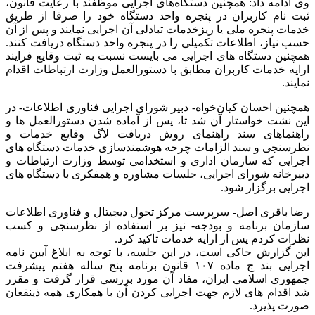
وی ادامه داد: همچنین دستگاه‌های اجرایی موظفند با رعایت قانون،
ثبت نام کاربران در پنجره واحد دستگاه خود را صرفا از طریق
خدمات پنجره ملی یا ریزخدمات تبادلی آن اجرایی نمایند و پس از آن
حسب نیاز، اطلاعات تکمیلی را در پنجره واحد دستگاه دریافت کنند.
همچنین دستگاه های اجرایی می بایست نسبت به ثبت وقایع فرایند
ارایه خدمات کاربران مطابق با دستورالعمل وزارت ارتباطات اقدام
نمایند.
همچنین احسان کیان‌خواه- دبیر شورای اجرایی فناوری اطلاعات- در
این نشت خواستار آن شد تا، پس از آماده شدن دستورالعمل ها و
راهنماهای سند راهنمای روش دریافت لاگ وقایع خدمات و
نظرسنجی و سند الزامات چرخه هوشمندسازی خدمات دستگاه های
اجرایی که سازمان اداری و استخدامی توسط وزارت ارتباطات و
دبیرخانه شورای اجرایی، جلسات مشاوره و همفکری با دستگاه های
اجرایی برگزار شود.
رضا باقری اصل- سرپرست مرکز تحول دیجیتال و فناوری اطلاعات
سازمان برنامه و بودجه- نیز بر استفاده از نظرسنجی و کسب
نظرات کردم پس از ارایه خدمات تاکید کرد.
این گزارش حاکی است، در این جلسه، با توجه به ابلاغ آیین نامه
اجرایی بند ج ماده ۱۰۷ قانون برنامه پنج ساله هفتم پیشرفت
جمهوری اسلامی ایران، مفاد آن مورد بررسی قرار گرفت و مقرر
شد اقدام های لازم جهت اجرایی کردن آن با همکاری همه ذینفعان
صورت پذیرد.