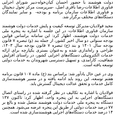
دولت هوشمند با حضور احسان کیان‌خواه-دبیر شورای اجرایی
فناوری اطلاعات-رضا باقری اصل، -سرپرست مرکز تحول دیجیتال
و فناوری اطلاعات سازمان برنامه و بودجه- و سایر نمایندگان
دستگاه‌های مختلف برگزار شد.
مجید فولادیان-مدیرکل توسعه کیفیت و پایش خدمات دولت هوشمند
سازمان فناوری اطلاعات- در این جلسه با اشاره به پنجره ملی
خدمات دولت هوشمند، اظهار کرد: این سامانه براساس قوانین
بودجه سنواتی دو سال اخیر کشور، از جمله بند (و) تبصره ۷ قانون
بودجه سال ۱۴۰۱ و بند (ج) تبصره ۷ قانون بودجه سال ۱۴۰۳،
طراحی و راه‌اندازی شده و به‌عنوان بستری یکپارچه برای ارائه
خدمات الکترونیکی دستگاه‌های اجرایی کشور، در راستای افزایش
شفافیت، کارآمدی، و تسهیل دسترسی شهروندان به خدمات دولتی
توسعه یافته است.
وی در عین حال یادآور شد: براساس بند (ج) ماده ۱۰۷ قانون برنامه
هفتم توسعه، این روند باید ادامه یافته و در مسیر هوشمندسازی
کامل خدمات و تحقق عدالت دیجیتال گسترش یابد.
فولادیان با اشاره به تکالیف در نظر گرفته شده در راستای اتصال
دستگاه‌های اجرایی به این پنجره واحد، اظهار کرد: تاکنون ۱۳۷
دستگاه به پنجره ملی خدمات دولت هوشمند متصل شده و بالغ بر
۷۷ درصد خدمات دولتی از طریق این پنجره عرضه می‌شود. همچنین
۱۴ درصد خدمات دستگاه‌های اجرایی هوشمندسازی شده است.