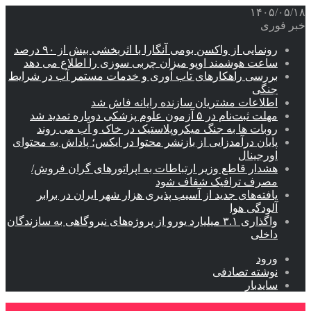
۱۴۰۵/۰۵/۱۸
خبر فوری
رونمایی از واکسن بومی آنگارا با اثربخشی بیش از ۹۰ درصد
ساعت هوشمند اوپو میزان چربی سوزی را اطلاع می دهد
بررسی راهکارهای تاب آوری و خدمات مستمر آب در شرایط
جنگی
اطلاعات مشتریان سازنده رایانه فاش شد
مهلت ثبت‌نام در ۵ آزمون علوم پزشکی دوباره تمدید شد
روبات ها به جنگ میکروپلاستیک در خاک و آب می روند
پایان درآمدزایی از بازنشر محتوا در ایکس؛ پاداش به محتوای
اورجینال
هشدار قاطع وزیر ارتباطات به اپراتورهای گران فروش/
مصرف ترافیک شفاف شود
یافته‌های جدید از آسیب پذیری هزار شهر ایران در برابر
آلودگی هوا
واگذاری ۳.۱ میلیارد یورو از پروژه‌های نیروگاهی به سازندگان
داخلی
ورود
نوشته تصادفی
سایدبار