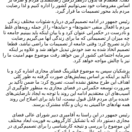
اساس مفروضات خود نمی‌توانیم کشور را اداره کنیم و لذا رضایت
مردم باید محور تصمیمات ما قرار گیرد.
رئیس جمهور در ادامه تصمیم‌گیری درباره شئونات مختلف زندگی
مردم با افعال منفی «نشودها» و «نبایدها» را از جمله رویه‌های غلط
و نادرست در حکمرانی عنوان کرد و با بیان اینکه باید ببینیم جامعه تا
چه میزان از تصمیماتی که ما برای زندگی آنها می‌گیریم رضایت
دارند تصریح کرد: وقتی جامعه از تصمیمات ما راضی نباشد، قطعا
تصمیم اتخاذ شده به ضد خودش تبدیل خواهد شد و علاوه بر اینکه
سرمایه اجتماعی کشور از بین خواهد رفت موضوع مهم امنیت ما را
نیز با چالش مواجه خواهد کرد.
پزشکیان سپس به موضوع فیلترینگ فضای مجازی اشاره کرد و با
تأکید بر اینکه بر اساس پیمایش‌های صورت گرفته به طور کلی
اهداف این طرح محقق نشده است، تصریح کرد: ما ضمن تأکید بر
ضرورت توسعه حکمرانی در فضای مجازی به منظور جلوگیری از
آسیب‌های آن معتقدیم ادامه این روند با توجه به ایجاد نارضایتی‌های
عدیده برای مردم قابل قبول نیست، لذا باید برای اصلاح این روند
همه نهادهای حاکمیتی به زبان و نگاه مشترک برسند.
رئیس جمهور در این راستا به آقامیری دبیر شورای عالی فضای
مجازی دستور داد که با تشکیل کارگروهی به فوریت ابعاد مختلف
این موضوع را بررسی و نتیجه کارشناسی را برای تصمیم‌گیری در
جلسه آتی شورای عالی مجازی ارائه کند.