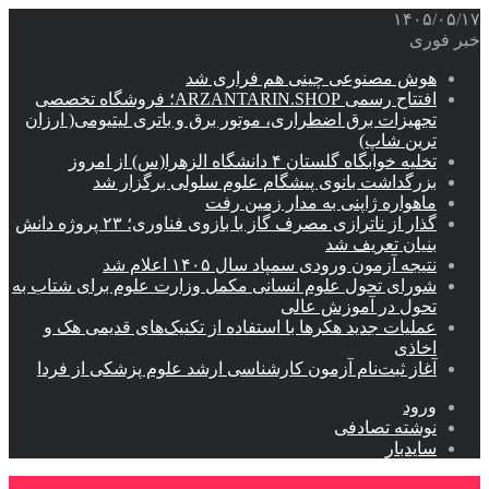
۱۴۰۵/۰۵/۱۷
خبر فوری
هوش مصنوعی چینی هم فراری شد
افتتاح رسمی ARZANTARIN.SHOP؛ فروشگاه تخصصی
تجهیزات برق اضطراری، موتور برق و باتری لیتیومی( ارزان
ترین شاپ)
تخلیه خوابگاه گلستان ۴ دانشگاه الزهرا(س) از امروز
بزرگداشت بانوی پیشگام علوم سلولی برگزار شد
ماهواره ژاپنی به مدار زمین رفت
گذار از ناترازی مصرف گاز با بازوی فناوری؛ ۲۳ پروژه دانش
بنیان تعریف شد
نتیجه آزمون ورودی سمپاد سال ۱۴۰۵ اعلام شد
شورای تحول علوم انسانی مکمل وزارت علوم برای شتاب به
تحول در آموزش عالی
عملیات جدید هکرها با استفاده از تکنیک‌های قدیمی هک و
اخاذی
آغاز ثبت‌نام‌ آزمون کارشناسی ارشد علوم پزشکی از فردا
ورود
نوشته تصادفی
سایدبار