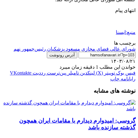
انتهای پیام
منبع:ایسنا
برچسب ها
شورای عالی فضای مجازی
مسعود پزشکیان رئیس‌جمهور نهم
آدرس رونوشت
۱۴۰۳/۰۸/۲۱
خواندن این مطلب 1 دقیقه زمان میبرد
فیس بوک
توییتر (X)
لینکدین
‫تامبلر
‫پین‌ترست
‫رددیت
‫VKontakte
رایانامه
چاپ
نوشته های مشابه
گروسی: امیدوارم دیدارم با مقامات ایران همچون
گذشته سازنده باشد