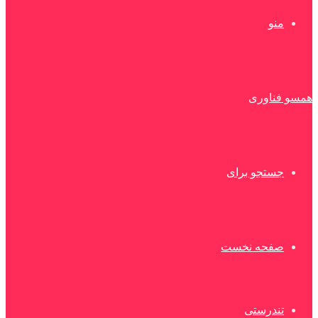
منو
همسو فناوری
جستجو برای
صفحه نخست
تندرستی