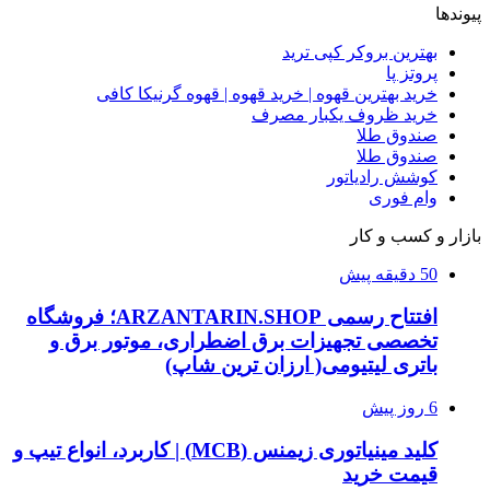
پیوندها
بهترین بروکر کپی ترید
پروتز پا
خرید بهترین قهوه | خرید قهوه | قهوه گرنیکا کافی
خرید ظروف یکبار مصرف
صندوق طلا
صندوق طلا
کوشش رادیاتور
وام فوری
بازار و کسب و کار
50 دقیقه پیش
افتتاح رسمی ARZANTARIN.SHOP؛ فروشگاه
تخصصی تجهیزات برق اضطراری، موتور برق و
باتری لیتیومی( ارزان ترین شاپ)
6 روز پیش
کلید مینیاتوری زیمنس (MCB) | کاربرد، انواع تیپ و
قیمت خرید