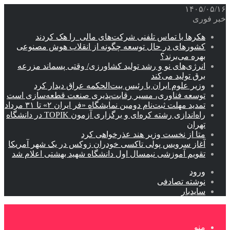
۱۴۰۵/۰۵/۱۶
خبر فوری
هکرها با تماس تلفنی شرکت‌های مالی را هک کردند
کشورهای در حال توسعه چگونه از انقلاب هوش مصنوعی
بهره می‌برند؟
انرژی‌های نو و رشد تولید کشاورزی/ وقتی پسماند مزرعه‌
برق تولید می‌کند
وزیر علوم ایران با رئیس بیت‌الحکمه عراق دیدار کرد
توسعه فناوری، مسیر رقابت‌پذیری صنعت قطعه‌سازی است
تمدید مهلت ثبت‌نام دومین نمایشگاه «فر ایران ۲» تا ۳۱ مرداد
راه‌اندازی رشته کره‌ای و برگزاری آزمون TOPIK در دانشگاه
تهران
متا از نخست وزیر هند عذرخواهی کرد
آغاز سرویس پولی تاکسی خودران زوکس در یک شهر آمریکا
تقویم آموزشی نیمسال اول دانشگاه شهید بهشتی اعلام شد
ورود
نوشته تصادفی
سایدبار
منو