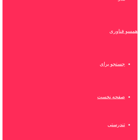
همسو فناوری
جستجو برای
صفحه نخست
تندرستی