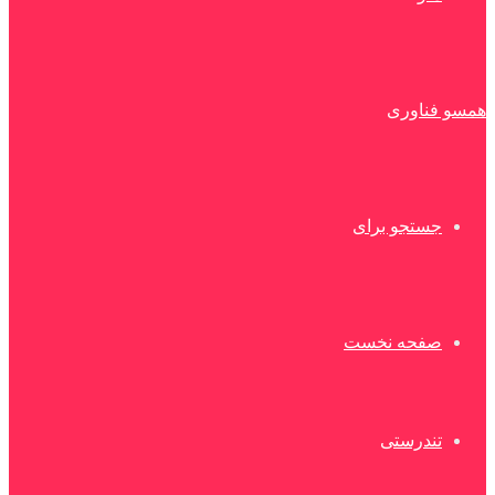
همسو فناوری
جستجو برای
صفحه نخست
تندرستی