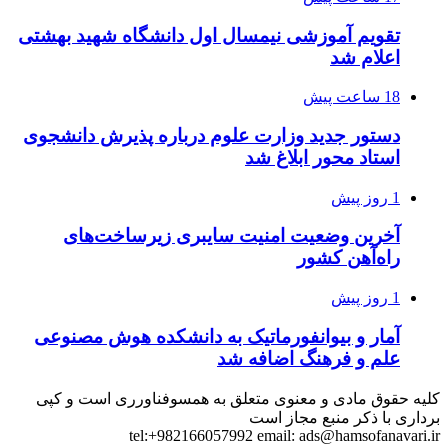
تقویم آموزشی نیمسال اول دانشگاه شهید بهشتی
اعلام شد
18 ساعت پیش
دستور جدید وزارت علوم درباره پذیرش دانشجوی
استاد محور ابلاغ شد
1 روز پیش
آخرین وضعیت امنیت سایبری زیرساخت‌های
راه‌آهن کشور
1 روز پیش
آمار و بیوانفورماتیک به دانشکده هوش مصنوعی
علم و فرهنگ اضافه شد
کلیه حقوق مادی و معنوی متعلق به همسوفناورری است و کپی
برداری با ذکر منبع مجاز است
tel:+982166057992 email:
ads@hamsofanavari.ir