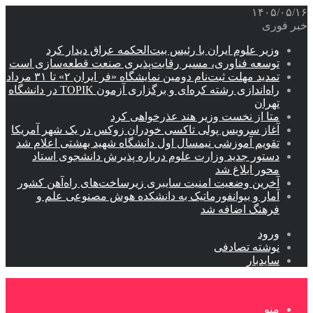
۱۴۰۵/۰۵/۱۶
خبر فوری
وزیر علوم ایران با رئیس بیت‌الحکمه عراق دیدار کرد
توسعه فناوری، مسیر رقابت‌پذیری صنعت قطعه‌سازی است
تمدید مهلت ثبت‌نام دومین نمایشگاه «فر ایران ۲» تا ۳۱ مرداد
راه‌اندازی رشته کره‌ای و برگزاری آزمون TOPIK در دانشگاه
تهران
متا از نخست وزیر هند عذرخواهی کرد
آغاز سرویس پولی تاکسی خودران زوکس در یک شهر آمریکا
تقویم آموزشی نیمسال اول دانشگاه شهید بهشتی اعلام شد
دستور جدید وزارت علوم درباره پذیرش دانشجوی استاد
محور ابلاغ شد
آخرین وضعیت امنیت سایبری زیرساخت‌های راه‌آهن کشور
آمار و بیوانفورماتیک به دانشکده هوش مصنوعی علم و
فرهنگ اضافه شد
ورود
نوشته تصادفی
سایدبار
منو