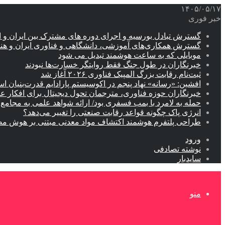
۱۴۰۵/۰۵/۱۷
خبر فوری
گسترش تبادل بورسیه و اجرای دوره های مشترک بین ایران و ا
گسترش همکاری‌های آموزشی، دانشگاهی و فناوری ایران و ه
موبایلی که به ساعت هوشمند تبدیل می شود
خبرنگاران در طول جنگ فقط روایتگر خسارت‌ها نبودند
ثبت‌نام رقابت بزرگ المپیک فناوری ۲۰۲۶ آغاز شد
افشین: «رسانه» نهاد پنجم در اکوسیستم پارادایم قدرت‌بنیان ا
خبرنگاران حوزه فناوری، مترجمان تحول دیجیتال برای افکار 
حمله به لامرد با بمب فسفری بود/ ارائه شواهد علمی به مجامع ب
انرژی پاک چگونه قواعد رقابت صنعتی را تغییر می‌دهد؟
طراحی پلتفرم هوشمند اکتشاف مواد معدنی مبتنی بر هوش م
ورود
نوشته تصادفی
سایدبار
منو