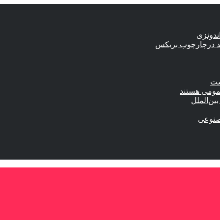
ندونزی
ند درچارچوب بریکس
ست
عمومی هستند
ین‌الملل
صنوعی