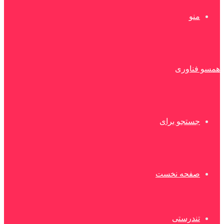
منو
همسو فناوری
جستجو برای
صفحه نخست
تندرستی