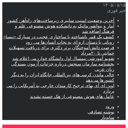
۱۴۰۵/۰۵/۱۵
خبر فوری
آخرین وضعیت امنیت سایبری زیرساخت‌های راه‌آهن کشور
آمار و بیوانفورماتیک به دانشکده هوش مصنوعی علم و
فرهنگ اضافه شد
کشف یک قمر ناشناخته با ساختاری عجیب در سیارک «نیسا»
روباتی با دستان اره ای به نجات انسان‌ها می رود
فرصت دانش‌آموختگان برتر دکتری‌ برای دریافت تسهیلات
حمایتی تا ۲۰مرداد
تقویم آموزشی نیمسال اول دانشگاه خوارزمی اعلام شد
بخشنامه سازمان سنجش درباره جزئیات آزمون بسندگی
زبان عربی
خالی ماندن کرسی‌های بین‌المللی جایگاه ایران را به دیگر
کشورها می‌دهد
اوپن ای آی بهای ترجیح کارمندان خارجی به آمریکایی را می
پردازد
عامل های هوش مصنوعی از هک خسته نشدند
ورود
نوشته تصادفی
سایدبار