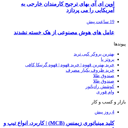
اوپن ای آی بهای ترجیح کارمندان خارجی به
آمریکایی را می پردازد
19 ساعت پیش
عامل های هوش مصنوعی از هک خسته نشدند
پیوندها
بهترین بروکر کپی ترید
پروتز پا
خرید بهترین قهوه | خرید قهوه | قهوه گرنیکا کافی
خرید ظروف یکبار مصرف
صندوق طلا
صندوق طلا
کوشش رادیاتور
وام فوری
بازار و کسب و کار
4 روز پیش
کلید مینیاتوری زیمنس (MCB) | کاربرد، انواع تیپ و