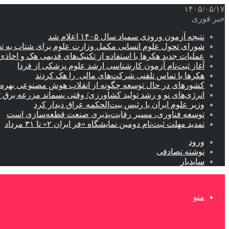
۱۴۰۵/۰۵/۱۷
خبر فوری
نتیجه آزمون ورودی سمپاد سال ۱۴۰۵ اعلام شد
شورای تحول علوم انسانی مکمل وزارت علوم برای شتاب به ت
عملیات جدید هکرها با استفاده از تکنیک‌های قدیمی هک و اخاذی
آغاز ثبت‌نام‌ آزمون کارشناسی ارشد علوم پزشکی از فردا
هکرها با تماس تلفنی شرکت‌های مالی را هک کردند
کشورهای در حال توسعه چگونه از انقلاب هوش مصنوعی بهره م
انرژی‌های نو و رشد تولید کشاورزی/ وقتی پسماند مزرعه‌ برق ت
وزیر علوم ایران با رئیس بیت‌الحکمه عراق دیدار کرد
توسعه فناوری، مسیر رقابت‌پذیری صنعت قطعه‌سازی است
تمدید مهلت ثبت‌نام دومین نمایشگاه «فر ایران ۲» تا ۳۱ مرداد
ورود
نوشته تصادفی
سایدبار
منو