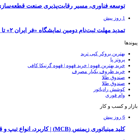
توسعه فناوری، مسیر رقابت‌پذیری صنعت قطعه‌سا
1 روز پیش
تمدید مهلت ثبت‌نام دومین نمایشگاه «فر ایران ۲» تا ۳۱ مرداد
پیوندها
بهترین بروکر کپی ترید
پروتز پا
خرید بهترین قهوه | خرید قهوه | قهوه گرنیکا کافی
خرید ظروف یکبار مصرف
صندوق طلا
صندوق طلا
کوشش رادیاتور
وام فوری
بازار و کسب و کار
6 روز پیش
کلید مینیاتوری زیمنس (MCB) | کاربرد، انواع تیپ و قیمت خرید