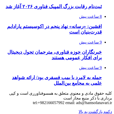
ثبت‌نام رقابت بزرگ المپیک فناوری ۲۰۲۶ آغاز شد
8 ساعت پیش
افشین: «رسانه» نهاد پنجم در اکوسیستم پارادایم
قدرت‌بنیان است
9 ساعت پیش
خبرنگاران حوزه فناوری، مترجمان تحول دیجیتال
برای افکار عمومی هستند
9 ساعت پیش
حمله به لامرد با بمب فسفری بود/ ارائه شواهد
علمی به مجامع بین‌الملل
کلیه حقوق مادی و معنوی متعلق به همسوفناورری است و کپی
برداری با ذکر منبع مجاز است
tel:+982166057992 email:
ads@hamsofanavari.ir
دکمه بازگشت به بالا