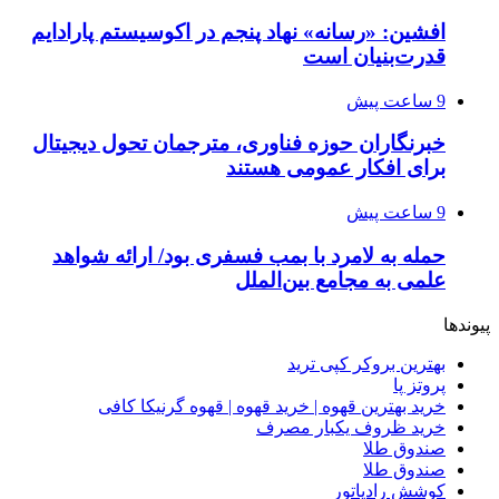
افشین: «رسانه» نهاد پنجم در اکوسیستم پارادایم
قدرت‌بنیان است
9 ساعت پیش
خبرنگاران حوزه فناوری، مترجمان تحول دیجیتال
برای افکار عمومی هستند
9 ساعت پیش
حمله به لامرد با بمب فسفری بود/ ارائه شواهد
علمی به مجامع بین‌الملل
پیوندها
بهترین بروکر کپی ترید
پروتز پا
خرید بهترین قهوه | خرید قهوه | قهوه گرنیکا کافی
خرید ظروف یکبار مصرف
صندوق طلا
صندوق طلا
کوشش رادیاتور