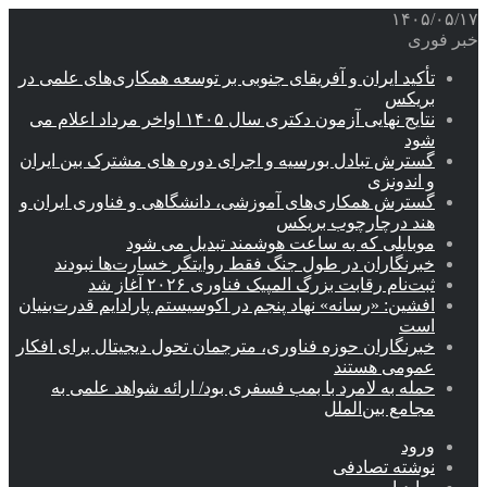
۱۴۰۵/۰۵/۱۷
خبر فوری
تأکید ایران و آفریقای جنوبی بر توسعه همکاری‌های علمی در
بریکس
نتایج نهایی آزمون دکتری سال ۱۴۰۵ اواخر مرداد اعلام می
شود
گسترش تبادل بورسیه و اجرای دوره های مشترک بین ایران
و اندونزی
گسترش همکاری‌های آموزشی، دانشگاهی و فناوری ایران و
هند درچارچوب بریکس
موبایلی که به ساعت هوشمند تبدیل می شود
خبرنگاران در طول جنگ فقط روایتگر خسارت‌ها نبودند
ثبت‌نام رقابت بزرگ المپیک فناوری ۲۰۲۶ آغاز شد
افشین: «رسانه» نهاد پنجم در اکوسیستم پارادایم قدرت‌بنیان
است
خبرنگاران حوزه فناوری، مترجمان تحول دیجیتال برای افکار
عمومی هستند
حمله به لامرد با بمب فسفری بود/ ارائه شواهد علمی به
مجامع بین‌الملل
ورود
نوشته تصادفی