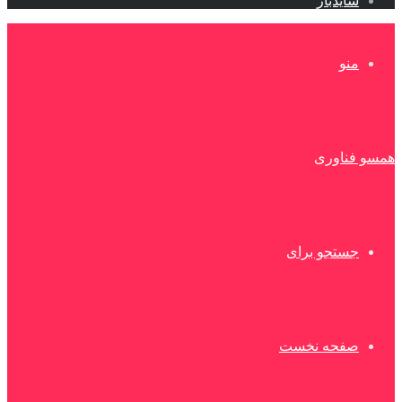
سایدبار
منو
همسو فناوری
جستجو برای
صفحه نخست