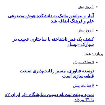
1 روز پیش
آمار و بیوانفورماتیک به دانشکده هوش مصنوعی
علم و فرهنگ اضافه شد
1 روز پیش
کشف یک قمر ناشناخته با ساختاری عجیب در
سیارک «نیسا»
پربازدید هفته
8 ساعت پیش
توسعه فناوری، مسیر رقابت‌پذیری صنعت
قطعه‌سازی است
9 ساعت پیش
تمدید مهلت ثبت‌نام دومین نمایشگاه «فر ایران ۲»
تا ۳۱ مرداد