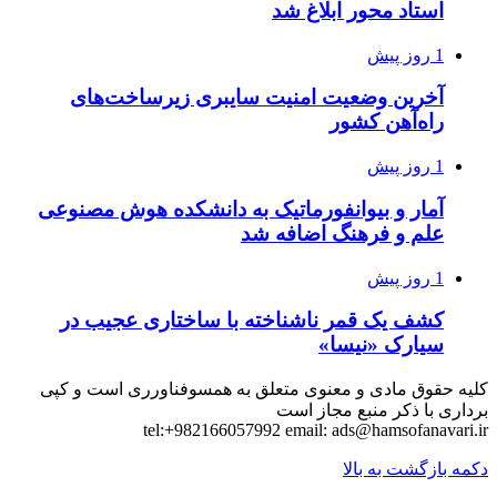
استاد محور ابلاغ شد
1 روز پیش
آخرین وضعیت امنیت سایبری زیرساخت‌های
راه‌آهن کشور
1 روز پیش
آمار و بیوانفورماتیک به دانشکده هوش مصنوعی
علم و فرهنگ اضافه شد
1 روز پیش
کشف یک قمر ناشناخته با ساختاری عجیب در
سیارک «نیسا»
کلیه حقوق مادی و معنوی متعلق به همسوفناورری است و کپی
برداری با ذکر منبع مجاز است
tel:+982166057992 email:
ads@hamsofanavari.ir
دکمه بازگشت به بالا