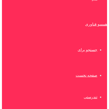
همسو فناوری
جستجو برای
صفحه نخست
تندرستی