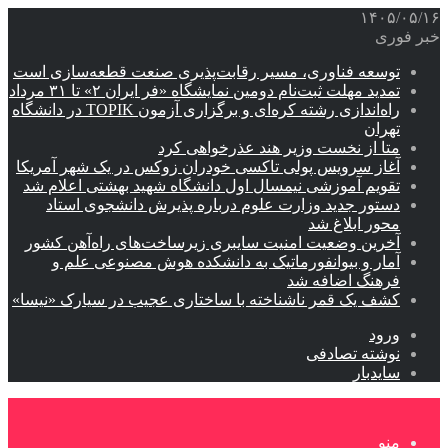
۱۴۰۵/۰۵/۱۶
خبر فوری
توسعه فناوری، مسیر رقابت‌پذیری صنعت قطعه‌سازی است
تمدید مهلت ثبت‌نام دومین نمایشگاه «فر ایران ۲» تا ۳۱ مرداد
راه‌اندازی رشته کره‌ای و برگزاری آزمون TOPIK در دانشگاه
تهران
متا از نخست وزیر هند عذرخواهی کرد
آغاز سرویس پولی تاکسی خودران زوکس در یک شهر آمریکا
تقویم آموزشی نیمسال اول دانشگاه شهید بهشتی اعلام شد
دستور جدید وزارت علوم درباره پذیرش دانشجوی استاد
محور ابلاغ شد
آخرین وضعیت امنیت سایبری زیرساخت‌های راه‌آهن کشور
آمار و بیوانفورماتیک به دانشکده هوش مصنوعی علم و
فرهنگ اضافه شد
کشف یک قمر ناشناخته با ساختاری عجیب در سیارک «نیسا»
ورود
نوشته تصادفی
سایدبار
منو