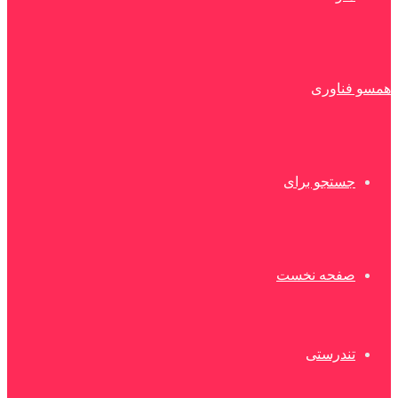
همسو فناوری
جستجو برای
صفحه نخست
تندرستی