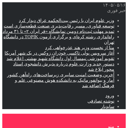
۱۴۰۵/۰۵/۱۶
خبر فوری
وزیر علوم ایران با رئیس بیت‌الحکمه عراق دیدار کرد
توسعه فناوری، مسیر رقابت‌پذیری صنعت قطعه‌سازی است
تمدید مهلت ثبت‌نام دومین نمایشگاه «فر ایران ۲» تا ۳۱ مرداد
راه‌اندازی رشته کره‌ای و برگزاری آزمون TOPIK در دانشگاه
تهران
متا از نخست وزیر هند عذرخواهی کرد
آغاز سرویس پولی تاکسی خودران زوکس در یک شهر آمریکا
تقویم آموزشی نیمسال اول دانشگاه شهید بهشتی اعلام شد
دستور جدید وزارت علوم درباره پذیرش دانشجوی استاد
محور ابلاغ شد
آخرین وضعیت امنیت سایبری زیرساخت‌های راه‌آهن کشور
آمار و بیوانفورماتیک به دانشکده هوش مصنوعی علم و
فرهنگ اضافه شد
ورود
نوشته تصادفی
سایدبار
منو