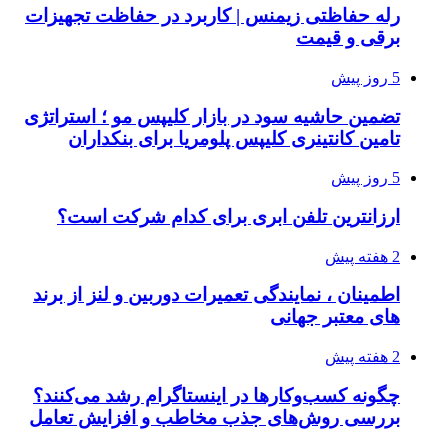
رله حفاظتی زیمنس | کاربرد در حفاظت تجهیزات
برقی و قیمت
5 روز پیش
تضمین حاشیه سود در بازار کلیپس مو ؛ استراتژی
تامین کانتینری کلیپس پلومریا برای بنکداران
5 روز پیش
ارزانترین تلفن ابری برای کدام شرکت است؟
2 هفته پیش
اطمینان ، نمایندگی تعمیرات دوربین و لنز از برند
های معتبر جهانی
2 هفته پیش
چگونه کسب‌وکارها در اینستاگرام رشد می‌کنند؟
بررسی روش‌های جذب مخاطب و افزایش تعامل