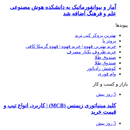
آمار و بیوانفورماتیک به دانشکده هوش مصنوعی
علم و فرهنگ اضافه شد
پیوندها
بهترین بروکر کپی ترید
پروتز پا
خرید بهترین قهوه | خرید قهوه | قهوه گرنیکا کافی
خرید ظروف یکبار مصرف
صندوق طلا
صندوق طلا
کوشش رادیاتور
وام فوری
بازار و کسب و کار
5 روز پیش
کلید مینیاتوری زیمنس (MCB) | کاربرد، انواع تیپ و
قیمت خرید
5 روز پیش