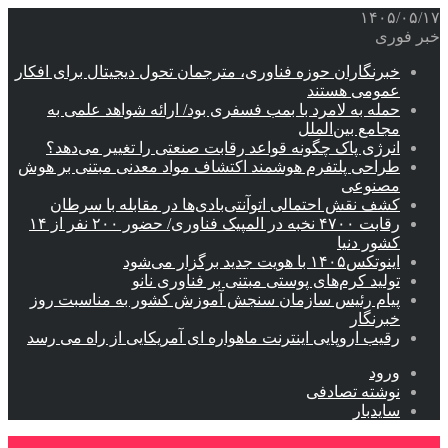
۱۴۰۵/۰۵/۱۷
خبر فوری
خبرنگاران حوزه فناوری، مترجمان تحول دیجیتال برای افکار
عمومی هستند
حمله به لامرد با بمب فسفری بود/ ارائه شواهد علمی به
مجامع بین‌الملل
انرژی پاک چگونه قواعد رقابت صنعتی را تغییر می‌دهد؟
طراحی پلتفرم هوشمند اکتشاف مواد معدنی مبتنی بر هوش
مصنوعی
کشف نقش احتمالی اتوآنتی‌بادی‌ها در مقابله با سرطان
رقابت ۴۷۰۰ نخبه در المپیک فناوری/ حضور ۲۰۰ نفر از ۱۴
کشور دنیا
اینوتکس۱۴۰۵ با هویت جدید برگزار می‌شود
تولید کرم‌های پوستی مبتنی بر فناوری نانو
پیام رئیس سازمان سنجش آموزش کشور به مناسبت روز
خبرنگار
رقیب اروپایی اینترنت ماهواره ای آمریکایی از راه می رسد
ورود
نوشته تصادفی
سایدبار