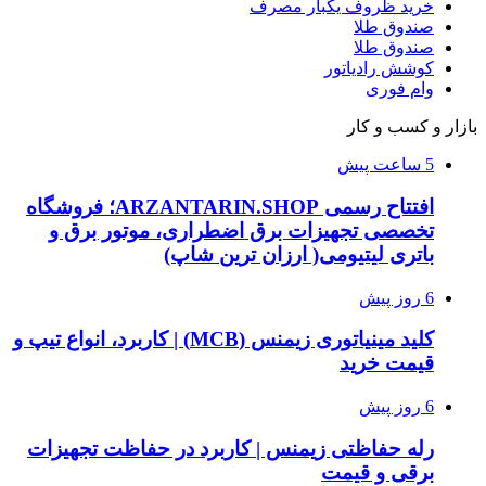
خرید ظروف یکبار مصرف
صندوق طلا
صندوق طلا
کوشش رادیاتور
وام فوری
بازار و کسب و کار
5 ساعت پیش
افتتاح رسمی ARZANTARIN.SHOP؛ فروشگاه
تخصصی تجهیزات برق اضطراری، موتور برق و
باتری لیتیومی( ارزان ترین شاپ)
6 روز پیش
کلید مینیاتوری زیمنس (MCB) | کاربرد، انواع تیپ و
قیمت خرید
6 روز پیش
رله حفاظتی زیمنس | کاربرد در حفاظت تجهیزات
برقی و قیمت