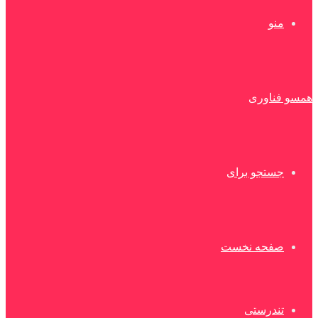
منو
همسو فناوری
جستجو برای
صفحه نخست
تندرستی