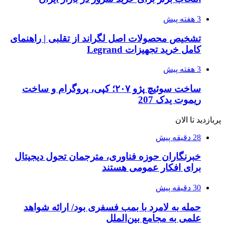
3 هفته پیش
تشخیص محصولات اصل لگراند از تقلبی | راهنمای
کامل خرید تجهیزات Legrand
3 هفته پیش
ساخت سوئیچ پژو ۲۰۷؛ کپی، پروگرام و ساخت
ریموت یدک 207
پربازدید تا الان
28 دقیقه پیش
خبرنگاران حوزه فناوری، مترجمان تحول دیجیتال
برای افکار عمومی هستند
30 دقیقه پیش
حمله به لامرد با بمب فسفری بود/ ارائه شواهد
علمی به مجامع بین‌الملل