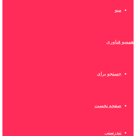
منو
همسو فناوری
جستجو برای
صفحه نخست
تندرستی