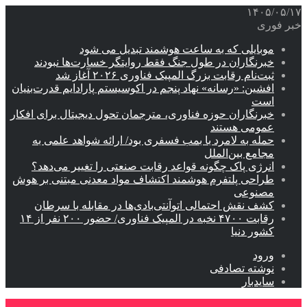
۱۴۰۵/۰۵/۱۷
خبر فوری
موبایلی که به ساعت هوشمند تبدیل می شود
خبرنگاران در طول جنگ فقط روایتگر خسارت‌ها نبودند
ثبت‌نام رقابت بزرگ المپیک فناوری ۲۰۲۶ آغاز شد
افشین: «رسانه» نهاد پنجم در اکوسیستم پارادایم قدرت‌بنیان
است
خبرنگاران حوزه فناوری، مترجمان تحول دیجیتال برای افکار
عمومی هستند
حمله به لامرد با بمب فسفری بود/ ارائه شواهد علمی به
مجامع بین‌الملل
انرژی پاک چگونه قواعد رقابت صنعتی را تغییر می‌دهد؟
طراحی پلتفرم هوشمند اکتشاف مواد معدنی مبتنی بر هوش
مصنوعی
کشف نقش احتمالی اتوآنتی‌بادی‌ها در مقابله با سرطان
رقابت ۴۷۰۰ نخبه در المپیک فناوری/ حضور ۲۰۰ نفر از ۱۴
کشور دنیا
ورود
نوشته تصادفی
سایدبار