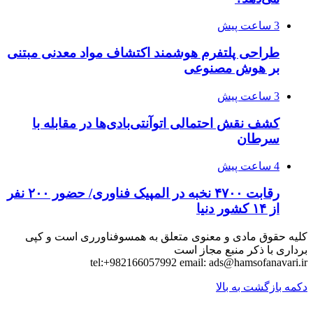
3 ساعت پیش
طراحی پلتفرم هوشمند اکتشاف مواد معدنی مبتنی
بر هوش مصنوعی
3 ساعت پیش
کشف نقش احتمالی اتوآنتی‌بادی‌ها در مقابله با
سرطان
4 ساعت پیش
رقابت ۴۷۰۰ نخبه در المپیک فناوری/ حضور ۲۰۰ نفر
از ۱۴ کشور دنیا
کلیه حقوق مادی و معنوی متعلق به همسوفناورری است و کپی
برداری با ذکر منبع مجاز است
tel:+982166057992 email:
ads@hamsofanavari.ir
دکمه بازگشت به بالا