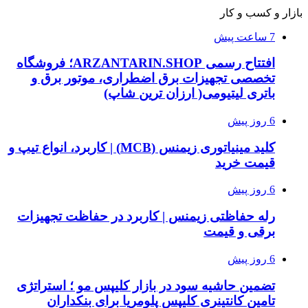
بازار و کسب و کار
7 ساعت پیش
افتتاح رسمی ARZANTARIN.SHOP؛ فروشگاه
تخصصی تجهیزات برق اضطراری، موتور برق و
باتری لیتیومی( ارزان ترین شاپ)
6 روز پیش
کلید مینیاتوری زیمنس (MCB) | کاربرد، انواع تیپ و
قیمت خرید
6 روز پیش
رله حفاظتی زیمنس | کاربرد در حفاظت تجهیزات
برقی و قیمت
6 روز پیش
تضمین حاشیه سود در بازار کلیپس مو ؛ استراتژی
تامین کانتینری کلیپس پلومریا برای بنکداران