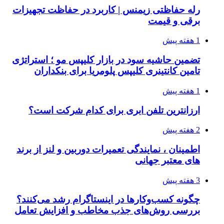
رله حفاظتی زیمنس | کاربرد در حفاظت تجهیزات
برقی و قیمت
1 هفته پیش
تضمین حاشیه سود در بازار کلیپس مو ؛ استراتژی
تامین کانتینری کلیپس پلومریا برای بنکداران
1 هفته پیش
ارزانترین تلفن ابری برای کدام شرکت است؟
2 هفته پیش
اطمینان ، نمایندگی تعمیرات دوربین و لنز از برند
های معتبر جهانی
3 هفته پیش
چگونه کسب‌وکارها در اینستاگرام رشد می‌کنند؟
بررسی روش‌های جذب مخاطب و افزایش تعامل