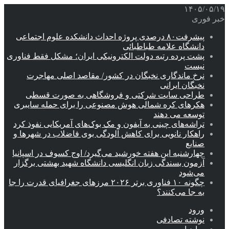
۱۴۰۵/۰۵/۱۹
خبر فوری
پیشرفت۸۰ درصدی پروژه احداث دانشکده علوم اجتماعی
دانشگاه علامه طباطبائی
پشت پرده رتبه دولت الکترونیکی ایران؛ مشکل فقط فناوری
نیست
نرخ ماندگاری نخبگان در کشور/ مقاصد اصلی مهاجرت
نخبگان ایرانی
طراحی سایت شرکتی و فروشگاهی به صورت قسطی
هکرهای کره شمالی هوش مصنوعی را برای حمله سایبری
توسعه می دهند
تراشه‌های چینی به آیفون و مک بوک‌های آمریکایی نفوذ کرد
راهکار نانویی برای کاهش آلودگی بوی فاضلاب در شهرها و
صنایع
چهارشنبه این هفته خورشید می‌گیرد/ اوج کسوف در اسپانیا
آزمون بسندگی زبان انگلیسی دانشگاه شهید بهشتی برگزار
می‌شود
چگونه ۱۰ فناوری برتر ۲۰۲۶ مرزهای جغرافیای قدرت را جا
به جا می‌کنند؟
ورود
نوشته تصادفی