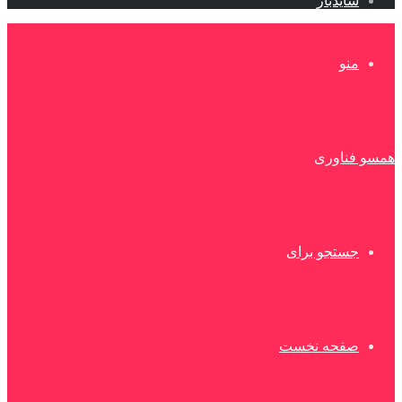
سایدبار
منو
همسو فناوری
جستجو برای
صفحه نخست