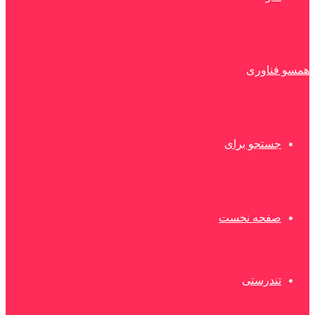
همسو فناوری
جستجو برای
صفحه نخست
تندرستی