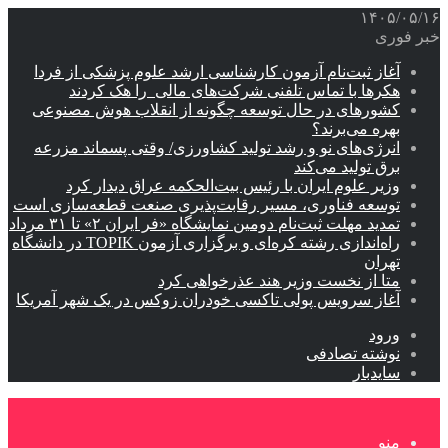
۱۴۰۵/۰۵/۱۶
خبر فوری
آغاز ثبت‌نام‌ آزمون کارشناسی ارشد علوم پزشکی از فردا
هکرها با تماس تلفنی شرکت‌های مالی را هک کردند
کشورهای در حال توسعه چگونه از انقلاب هوش مصنوعی
بهره می‌برند؟
انرژی‌های نو و رشد تولید کشاورزی/ وقتی پسماند مزرعه‌
برق تولید می‌کند
وزیر علوم ایران با رئیس بیت‌الحکمه عراق دیدار کرد
توسعه فناوری، مسیر رقابت‌پذیری صنعت قطعه‌سازی است
تمدید مهلت ثبت‌نام دومین نمایشگاه «فر ایران ۲» تا ۳۱ مرداد
راه‌اندازی رشته کره‌ای و برگزاری آزمون TOPIK در دانشگاه
تهران
متا از نخست وزیر هند عذرخواهی کرد
آغاز سرویس پولی تاکسی خودران زوکس در یک شهر آمریکا
ورود
نوشته تصادفی
سایدبار
منو