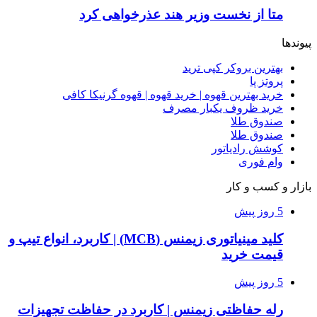
متا از نخست وزیر هند عذرخواهی کرد
پیوندها
بهترین بروکر کپی ترید
پروتز پا
خرید بهترین قهوه | خرید قهوه | قهوه گرنیکا کافی
خرید ظروف یکبار مصرف
صندوق طلا
صندوق طلا
کوشش رادیاتور
وام فوری
بازار و کسب و کار
5 روز پیش
کلید مینیاتوری زیمنس (MCB) | کاربرد، انواع تیپ و
قیمت خرید
5 روز پیش
رله حفاظتی زیمنس | کاربرد در حفاظت تجهیزات