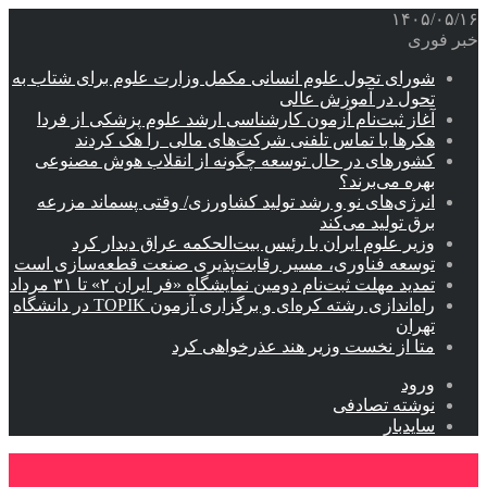
۱۴۰۵/۰۵/۱۶
خبر فوری
شورای تحول علوم انسانی مکمل وزارت علوم برای شتاب به
تحول در آموزش عالی
آغاز ثبت‌نام‌ آزمون کارشناسی ارشد علوم پزشکی از فردا
هکرها با تماس تلفنی شرکت‌های مالی را هک کردند
کشورهای در حال توسعه چگونه از انقلاب هوش مصنوعی
بهره می‌برند؟
انرژی‌های نو و رشد تولید کشاورزی/ وقتی پسماند مزرعه‌
برق تولید می‌کند
وزیر علوم ایران با رئیس بیت‌الحکمه عراق دیدار کرد
توسعه فناوری، مسیر رقابت‌پذیری صنعت قطعه‌سازی است
تمدید مهلت ثبت‌نام دومین نمایشگاه «فر ایران ۲» تا ۳۱ مرداد
راه‌اندازی رشته کره‌ای و برگزاری آزمون TOPIK در دانشگاه
تهران
متا از نخست وزیر هند عذرخواهی کرد
ورود
نوشته تصادفی
سایدبار