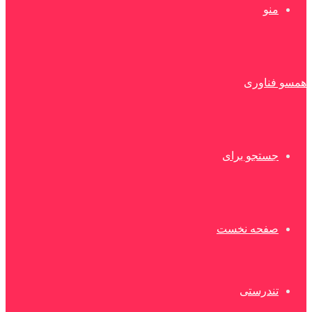
منو
همسو فناوری
جستجو برای
صفحه نخست
تندرستی