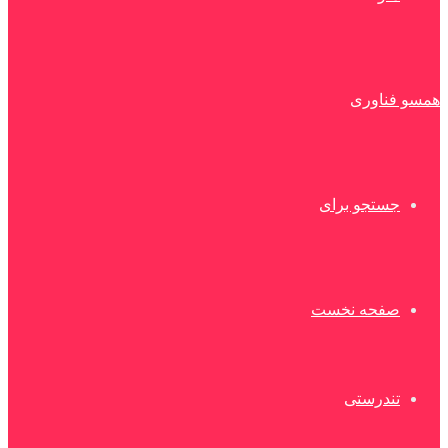
همسو فناوری
جستجو برای
صفحه نخست
تندرستی