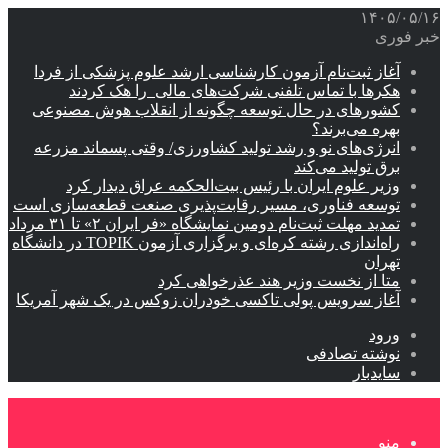
۱۴۰۵/۰۵/۱۶
خبر فوری
آغاز ثبت‌نام‌ آزمون کارشناسی ارشد علوم پزشکی از فردا
هکرها با تماس تلفنی شرکت‌های مالی را هک کردند
کشورهای در حال توسعه چگونه از انقلاب هوش مصنوعی
بهره می‌برند؟
انرژی‌های نو و رشد تولید کشاورزی/ وقتی پسماند مزرعه‌
برق تولید می‌کند
وزیر علوم ایران با رئیس بیت‌الحکمه عراق دیدار کرد
توسعه فناوری، مسیر رقابت‌پذیری صنعت قطعه‌سازی است
تمدید مهلت ثبت‌نام دومین نمایشگاه «فر ایران ۲» تا ۳۱ مرداد
راه‌اندازی رشته کره‌ای و برگزاری آزمون TOPIK در دانشگاه
تهران
متا از نخست وزیر هند عذرخواهی کرد
آغاز سرویس پولی تاکسی خودران زوکس در یک شهر آمریکا
ورود
نوشته تصادفی
سایدبار
منو