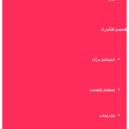
همسو فناوری
جستجو برای
صفحه نخست
تندرستی