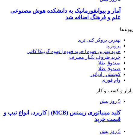
آمار و بیوانفورماتیک به دانشکده هوش مصنوعی
علم و فرهنگ اضافه شد
پیوندها
بهترین بروکر کپی ترید
پروتز پا
خرید بهترین قهوه | خرید قهوه | قهوه گرنیکا کافی
خرید ظروف یکبار مصرف
صندوق طلا
صندوق طلا
کوشش رادیاتور
وام فوری
بازار و کسب و کار
5 روز پیش
کلید مینیاتوری زیمنس (MCB) | کاربرد، انواع تیپ و
قیمت خرید
5 روز پیش