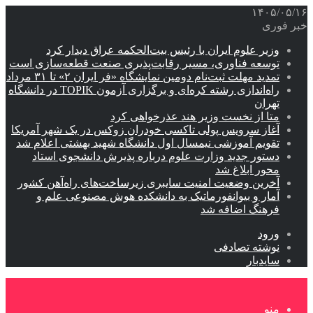
۱۴۰۵/۰۵/۱۶
خبر فوری
وزیر علوم ایران با رئیس بیت‌الحکمه عراق دیدار کرد
توسعه فناوری، مسیر رقابت‌پذیری صنعت قطعه‌سازی است
تمدید مهلت ثبت‌نام دومین نمایشگاه «فر ایران ۲» تا ۳۱ مرداد
راه‌اندازی رشته کره‌ای و برگزاری آزمون TOPIK در دانشگاه
تهران
متا از نخست وزیر هند عذرخواهی کرد
آغاز سرویس پولی تاکسی خودران زوکس در یک شهر آمریکا
تقویم آموزشی نیمسال اول دانشگاه شهید بهشتی اعلام شد
دستور جدید وزارت علوم درباره پذیرش دانشجوی استاد
محور ابلاغ شد
آخرین وضعیت امنیت سایبری زیرساخت‌های راه‌آهن کشور
آمار و بیوانفورماتیک به دانشکده هوش مصنوعی علم و
فرهنگ اضافه شد
ورود
نوشته تصادفی
سایدبار
منو