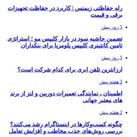
رله حفاظتی زیمنس | کاربرد در حفاظت تجهیزات
برقی و قیمت
5 روز پیش
تضمین حاشیه سود در بازار کلیپس مو ؛ استراتژی
تامین کانتینری کلیپس پلومریا برای بنکداران
5 روز پیش
ارزانترین تلفن ابری برای کدام شرکت است؟
2 هفته پیش
اطمینان ، نمایندگی تعمیرات دوربین و لنز از برند
های معتبر جهانی
2 هفته پیش
چگونه کسب‌وکارها در اینستاگرام رشد می‌کنند؟
بررسی روش‌های جذب مخاطب و افزایش تعامل