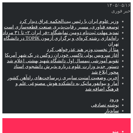
۱۴۰۵/۰۵/۱۶
خبر فوری
وزیر علوم ایران با رئیس بیت‌الحکمه عراق دیدار کرد
توسعه فناوری، مسیر رقابت‌پذیری صنعت قطعه‌سازی است
تمدید مهلت ثبت‌نام دومین نمایشگاه «فر ایران ۲» تا ۳۱ مرداد
راه‌اندازی رشته کره‌ای و برگزاری آزمون TOPIK در دانشگاه
تهران
متا از نخست وزیر هند عذرخواهی کرد
آغاز سرویس پولی تاکسی خودران زوکس در یک شهر آمریکا
تقویم آموزشی نیمسال اول دانشگاه شهید بهشتی اعلام شد
دستور جدید وزارت علوم درباره پذیرش دانشجوی استاد
محور ابلاغ شد
آخرین وضعیت امنیت سایبری زیرساخت‌های راه‌آهن کشور
آمار و بیوانفورماتیک به دانشکده هوش مصنوعی علم و
فرهنگ اضافه شد
ورود
نوشته تصادفی
سایدبار
منو