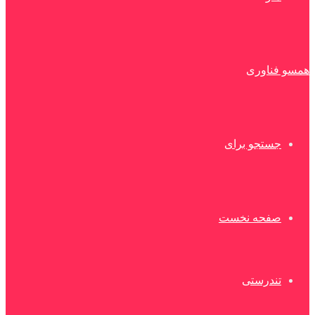
همسو فناوری
جستجو برای
صفحه نخست
تندرستی