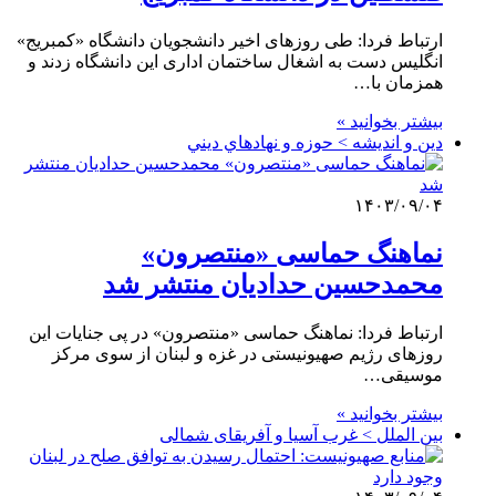
ارتباط فردا: طی روزهای اخیر دانشجویان دانشگاه «کمبریج»
انگلیس دست به اشغال ساختمان اداری این دانشگاه زدند و
همزمان با…
بیشتر بخوانید »
دین و اندیشه > حوزه و نهادهاي ديني
۱۴۰۳/۰۹/۰۴
نماهنگ حماسی «منتصرون»
محمدحسین حدادیان منتشر شد
ارتباط فردا: نماهنگ حماسی «منتصرون» در پی جنایات این
روزهای رژیم صهیونیستی در غزه و لبنان از سوی مرکز
موسیقی…
بیشتر بخوانید »
بین الملل > غرب آسیا و آفریقای شمالی