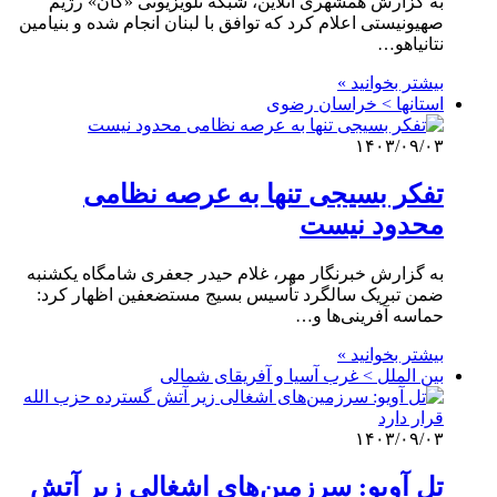
به گزارش همشهری آنلاین،‌ شبکه تلویزیونی «کان» رژیم
صهیونیستی اعلام کرد که توافق با لبنان انجام شده و بنیامین
نتانیاهو…
بیشتر بخوانید »
استانها > خراسان رضوی
۱۴۰۳/۰۹/۰۳
تفکر بسیجی تنها به عرصه نظامی
محدود نیست
به گزارش خبرنگار مهر، غلام حیدر جعفری شامگاه یکشنبه
ضمن تبریک سالگرد تأسیس بسیج مستضعفین اظهار کرد:
حماسه آفرینی‌ها و…
بیشتر بخوانید »
بین الملل > غرب آسیا و آفریقای شمالی
۱۴۰۳/۰۹/۰۳
تل آویو: سرزمین‌های اشغالی زیر آتش