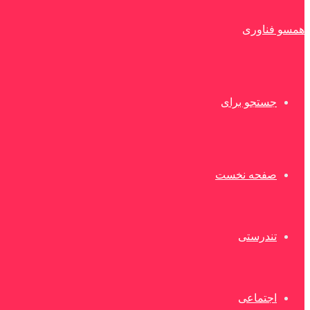
همسو فناوری
جستجو برای
صفحه نخست
تندرستی
اجتماعی