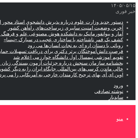
۱۴۰۵/۰۵/۱۵
خبر فوری
دستور جدید وزارت علوم درباره پذیرش دانشجوی استاد محور اب
آخرین وضعیت امنیت سایبری زیرساخت‌های راه‌آهن کشور
آمار و بیوانفورماتیک به دانشکده هوش مصنوعی علم و فرهنگ 
کشف یک قمر ناشناخته با ساختاری عجیب در سیارک «نیسا»
روباتی با دستان اره ای به نجات انسان‌ها می رود
فرصت دانش‌آموختگان برتر دکتری‌ برای دریافت تسهیلات حمایتی تا ۲۰
تقویم آموزشی نیمسال اول دانشگاه خوارزمی اعلام شد
بخشنامه سازمان سنجش درباره جزئیات آزمون بسندگی زبان 
خالی ماندن کرسی‌های بین‌المللی جایگاه ایران را به دیگر کشور
اوپن ای آی بهای ترجیح کارمندان خارجی به آمریکایی را می پرد
ورود
نوشته تصادفی
سایدبار
منو