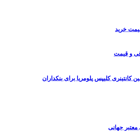
قی و قیمت
ن کانتینری کلیپس پلومریا برای بنکداران
 معتبر جهانی