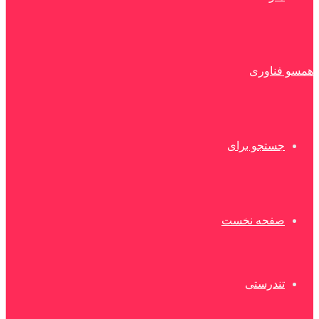
همسو فناوری
جستجو برای
صفحه نخست
تندرستی