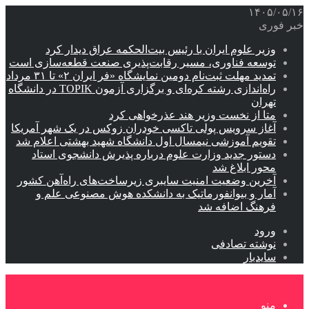
۱۴۰۵/۰۵/۱۶
خبر فوری
وزیر علوم ایران با رئیس بیت‌الحکمه عراق دیدار کرد
توسعه فناوری، مسیر رقابت‌پذیری صنعت قطعه‌سازی است
تمدید مهلت ثبت‌نام دومین نمایشگاه «فر ایران ۲» تا ۳۱ مرداد
راه‌اندازی رشته کره‌ای و برگزاری آزمون TOPIK در دانشگاه
تهران
متا از نخست وزیر هند عذرخواهی کرد
آغاز سرویس پولی تاکسی خودران زوکس در یک شهر آمریکا
تقویم آموزشی نیمسال اول دانشگاه شهید بهشتی اعلام شد
دستور جدید وزارت علوم درباره پذیرش دانشجوی استاد
محور ابلاغ شد
آخرین وضعیت امنیت سایبری زیرساخت‌های راه‌آهن کشور
آمار و بیوانفورماتیک به دانشکده هوش مصنوعی علم و
فرهنگ اضافه شد
ورود
نوشته تصادفی
سایدبار
منو