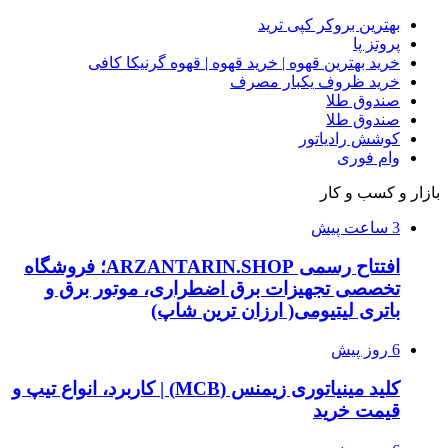
بهترین بروکر کپی ترید
پروتز پا
خرید بهترین قهوه | خرید قهوه | قهوه گرنیکا کافی
خرید ظروف یکبار مصرف
صندوق طلا
صندوق طلا
کوشش رادیاتور
وام فوری
بازار و کسب و کار
3 ساعت پیش
افتتاح رسمی ARZANTARIN.SHOP؛ فروشگاه
تخصصی تجهیزات برق اضطراری، موتور برق و
باتری لیتیومی( ارزان ترین شاپ)
6 روز پیش
کلید مینیاتوری زیمنس (MCB) | کاربرد، انواع تیپ و
قیمت خرید