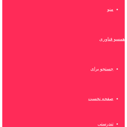
منو
همسو فناوری
جستجو برای
صفحه نخست
تندرستی