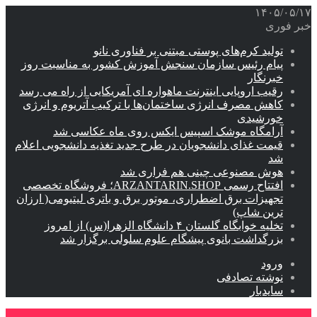
۱۴۰۵/۰۵/۱۷
خبر فوری
تولید کرم‌های پوستی مبتنی بر فناوری نانو
پیام رئیس سازمان سنجش آموزش کشور به مناسبت روز
خبرنگار
رقیب اروپایی اینترنت ماهواره ای آمریکایی از راه می رسد
کاهش مصرف انرژی ساختمان‌ها با ترکیب آتریوم و انرژی
خورشیدی
آرامگاه موشک اسپیس ایکس روی ماه عکاسی شد
قیمت غذای دانشجویان در طرح جدید تغذیه دانشجویی اعلام
شد
هوش مصنوعی چینی هم فراری شد
افتتاح رسمی ARZANTARIN.SHOP؛ فروشگاه تخصصی
تجهیزات برق اضطراری، موتور برق و باتری لیتیومی( ارزان
ترین شاپ)
تخلیه خوابگاه گلستان ۴ دانشگاه الزهرا(س) از امروز
بزرگداشت بانوی پیشگام علوم سلولی برگزار شد
ورود
نوشته تصادفی
سایدبار