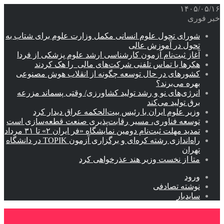
۱۴۰۵/۰۵/۱۶
خبر فوری
شورای تحول علوم انسانی مکمل وزارت علوم برای شتاب به
تحول در آموزش عالی
آغاز ثبت‌نام‌ آزمون کارشناسی ارشد علوم پزشکی از فردا
هکرها با تماس تلفنی شرکت‌های مالی را هک کردند
کشورهای در حال توسعه چگونه از انقلاب هوش مصنوعی
بهره می‌برند؟
انرژی‌های نو و رشد تولید کشاورزی/ وقتی پسماند مزرعه‌
برق تولید می‌کند
وزیر علوم ایران با رئیس بیت‌الحکمه عراق دیدار کرد
توسعه فناوری، مسیر رقابت‌پذیری صنعت قطعه‌سازی است
تمدید مهلت ثبت‌نام دومین نمایشگاه «فر ایران ۲» تا ۳۱ مرداد
راه‌اندازی رشته کره‌ای و برگزاری آزمون TOPIK در دانشگاه
تهران
متا از نخست وزیر هند عذرخواهی کرد
ورود
نوشته تصادفی
سایدبار