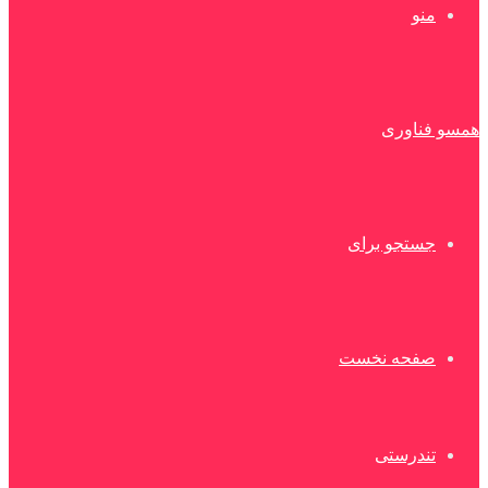
منو
همسو فناوری
جستجو برای
صفحه نخست
تندرستی