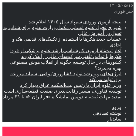
۱۴۰۵/۰۵/۱۶
خبر فوری
نتیجه آزمون ورودی سمپاد سال ۱۴۰۵ اعلام شد
شورای تحول علوم انسانی مکمل وزارت علوم برای شتاب به
تحول در آموزش عالی
عملیات جدید هکرها با استفاده از تکنیک‌های قدیمی هک و
اخاذی
آغاز ثبت‌نام‌ آزمون کارشناسی ارشد علوم پزشکی از فردا
هکرها با تماس تلفنی شرکت‌های مالی را هک کردند
کشورهای در حال توسعه چگونه از انقلاب هوش مصنوعی
بهره می‌برند؟
انرژی‌های نو و رشد تولید کشاورزی/ وقتی پسماند مزرعه‌
برق تولید می‌کند
وزیر علوم ایران با رئیس بیت‌الحکمه عراق دیدار کرد
توسعه فناوری، مسیر رقابت‌پذیری صنعت قطعه‌سازی است
تمدید مهلت ثبت‌نام دومین نمایشگاه «فر ایران ۲» تا ۳۱ مرداد
ورود
نوشته تصادفی
سایدبار