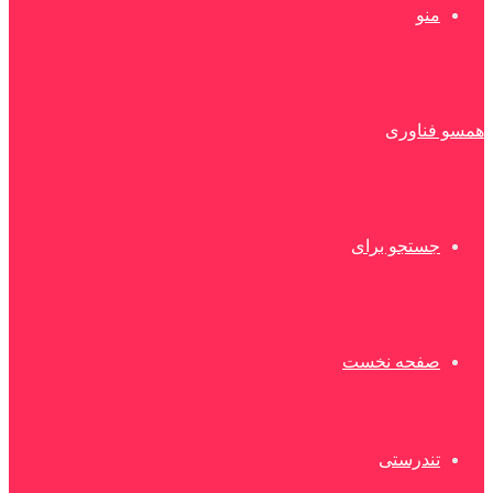
منو
همسو فناوری
جستجو برای
صفحه نخست
تندرستی