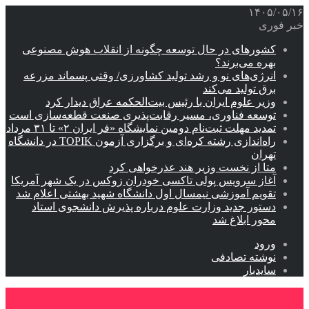
۱۴۰۵/۰۵/۱۶
خبر فوری
کشورهای در حال توسعه چگونه از انقلاب هوش مصنوعی
بهره می‌برند؟
انرژی‌های نو و رشد تولید کشاورزی/ وقتی پسماند مزرعه‌
برق تولید می‌کند
وزیر علوم ایران با رئیس بیت‌الحکمه عراق دیدار کرد
توسعه فناوری، مسیر رقابت‌پذیری صنعت قطعه‌سازی است
تمدید مهلت ثبت‌نام دومین نمایشگاه «فر ایران ۲» تا ۳۱ مرداد
راه‌اندازی رشته کره‌ای و برگزاری آزمون TOPIK در دانشگاه
تهران
متا از نخست وزیر هند عذرخواهی کرد
آغاز سرویس پولی تاکسی خودران زوکس در یک شهر آمریکا
تقویم آموزشی نیمسال اول دانشگاه شهید بهشتی اعلام شد
دستور جدید وزارت علوم درباره پذیرش دانشجوی استاد
محور ابلاغ شد
ورود
نوشته تصادفی
سایدبار