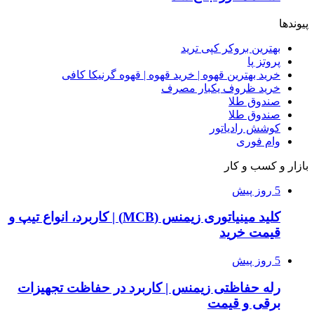
پیوندها
بهترین بروکر کپی ترید
پروتز پا
خرید بهترین قهوه | خرید قهوه | قهوه گرنیکا کافی
خرید ظروف یکبار مصرف
صندوق طلا
صندوق طلا
کوشش رادیاتور
وام فوری
بازار و کسب و کار
5 روز پیش
کلید مینیاتوری زیمنس (MCB) | کاربرد، انواع تیپ و
قیمت خرید
5 روز پیش
رله حفاظتی زیمنس | کاربرد در حفاظت تجهیزات
برقی و قیمت