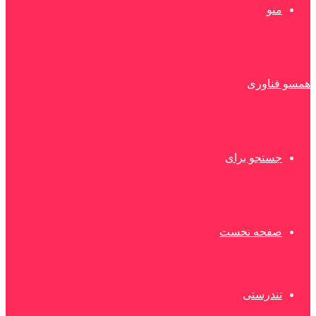
منو
همسو فناوری
جستجو برای
صفحه نخست
تندرستی