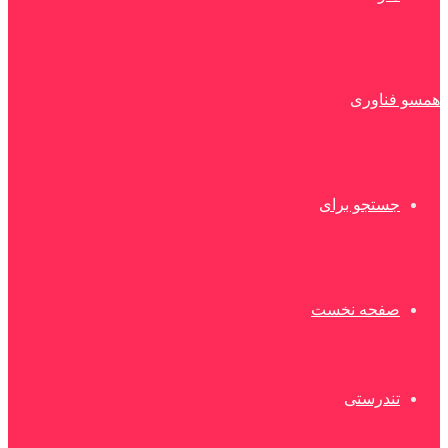
همسو فناوری
جستجو برای
صفحه نخست
تندرستی