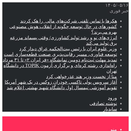
۱۴۰۵/۰۵/۱۶
خبر فوری
هکرها با تماس تلفنی شرکت‌های مالی را هک کردند
کشورهای در حال توسعه چگونه از انقلاب هوش مصنوعی
بهره می‌برند؟
انرژی‌های نو و رشد تولید کشاورزی/ وقتی پسماند مزرعه‌
برق تولید می‌کند
وزیر علوم ایران با رئیس بیت‌الحکمه عراق دیدار کرد
توسعه فناوری، مسیر رقابت‌پذیری صنعت قطعه‌سازی است
تمدید مهلت ثبت‌نام دومین نمایشگاه «فر ایران ۲» تا ۳۱ مرداد
راه‌اندازی رشته کره‌ای و برگزاری آزمون TOPIK در دانشگاه
تهران
متا از نخست وزیر هند عذرخواهی کرد
آغاز سرویس پولی تاکسی خودران زوکس در یک شهر آمریکا
تقویم آموزشی نیمسال اول دانشگاه شهید بهشتی اعلام شد
ورود
نوشته تصادفی
سایدبار
منو