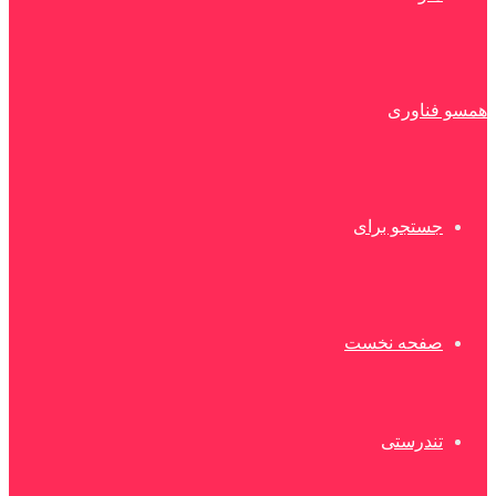
همسو فناوری
جستجو برای
صفحه نخست
تندرستی