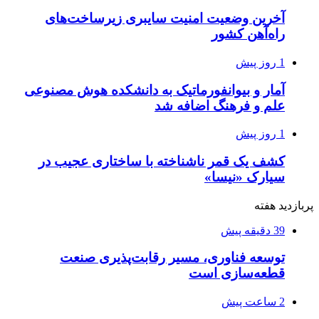
آخرین وضعیت امنیت سایبری زیرساخت‌های
راه‌آهن کشور
1 روز پیش
آمار و بیوانفورماتیک به دانشکده هوش مصنوعی
علم و فرهنگ اضافه شد
1 روز پیش
کشف یک قمر ناشناخته با ساختاری عجیب در
سیارک «نیسا»
پربازدید هفته
39 دقیقه پیش
توسعه فناوری، مسیر رقابت‌پذیری صنعت
قطعه‌سازی است
2 ساعت پیش