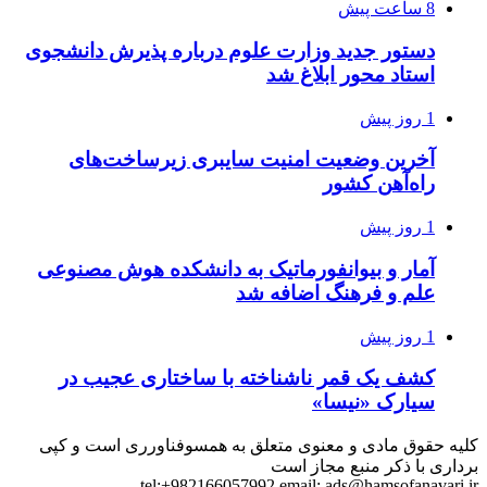
8 ساعت پیش
دستور جدید وزارت علوم درباره پذیرش دانشجوی
استاد محور ابلاغ شد
1 روز پیش
آخرین وضعیت امنیت سایبری زیرساخت‌های
راه‌آهن کشور
1 روز پیش
آمار و بیوانفورماتیک به دانشکده هوش مصنوعی
علم و فرهنگ اضافه شد
1 روز پیش
کشف یک قمر ناشناخته با ساختاری عجیب در
سیارک «نیسا»
کلیه حقوق مادی و معنوی متعلق به همسوفناورری است و کپی
برداری با ذکر منبع مجاز است
tel:+982166057992 email:
ads@hamsofanavari.ir