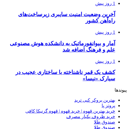
1 روز پیش
آخرین وضعیت امنیت سایبری زیرساخت‌های
راه‌آهن کشور
1 روز پیش
آمار و بیوانفورماتیک به دانشکده هوش مصنوعی
علم و فرهنگ اضافه شد
1 روز پیش
کشف یک قمر ناشناخته با ساختاری عجیب در
سیارک «نیسا»
پیوندها
بهترین بروکر کپی ترید
پروتز پا
خرید بهترین قهوه | خرید قهوه | قهوه گرنیکا کافی
خرید ظروف یکبار مصرف
صندوق طلا
صندوق طلا