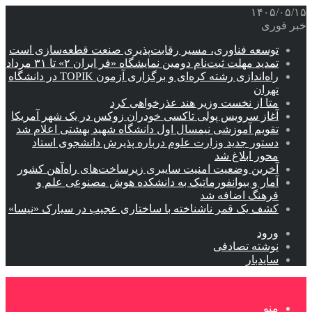
۱۴۰۵/۰۵/۱۵
خبر فوری
توسعه فناوری، مسیر رقابت‌پذیری صنعت قطعه‌سازی است
تمدید مهلت ثبت‌نام دومین نمایشگاه «فر ایران ۲» تا ۳۱ مرداد
راه‌اندازی رشته کره‌ای و برگزاری آزمون TOPIK در دانشگاه
تهران
متا از نخست وزیر هند عذرخواهی کرد
آغاز سرویس پولی تاکسی خودران زوکس در یک شهر آمریکا
تقویم آموزشی نیمسال اول دانشگاه شهید بهشتی اعلام شد
دستور جدید وزارت علوم درباره پذیرش دانشجوی استاد
محور ابلاغ شد
آخرین وضعیت امنیت سایبری زیرساخت‌های راه‌آهن کشور
آمار و بیوانفورماتیک به دانشکده هوش مصنوعی علم و
فرهنگ اضافه شد
کشف یک قمر ناشناخته با ساختاری عجیب در سیارک «نیسا»
ورود
نوشته تصادفی
سایدبار
منو