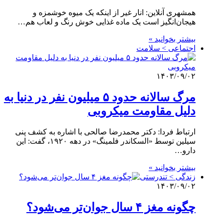
همشهری آنلاین: انار غیر از اینکه یک میوه خوشمزه و
هیجان‌انگیز است یک ماده غذایی خوش رنگ و لعاب هم…
بیشتر بخوانید »
اجتماعی > سلامت
۱۴۰۳/۰۹/۰۲
مرگ سالانه حدود ۵ میلیون نفر در دنیا به
دلیل مقاومت میکروبی
ارتباط فردا: دکتر محمدرضا صالحی با اشاره به کشف پنی
سیلین توسط «السکاندر فلمینگ» در دهه ۱۹۲۰، گفت: این
دارو…
بیشتر بخوانید »
زندگی > تندرستی
۱۴۰۳/۰۹/۰۲
چگونه مغز ۴ سال جوان‌تر می‌شود؟